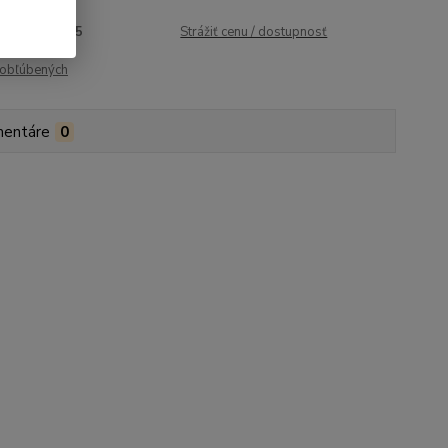
roduktu:
1895
Strážiť cenu / dostupnosť
obľúbených
entáre
0