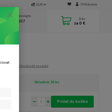
Prihlásenie
EUR
e si rady? Zavolajte.
0
ks
 911 131 807
za
0 €
a, 8-17 hod.)
trovať
Ohodnotiť produkt
tupnosť
Skladom 20 ks
33 €
/
ks
Pridať do košíka
 €
bez DPH