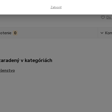
Zatvoriť
Číslo p
Do 
otenie
0
Kom
zaradený v kategóriách
ušenstvo