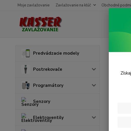
Moje zavlažovanie
Zavlažovanie na kľúč
Obchodné podmi
Úvod
P
Predvádzacie modely
Skob
Postrekovače
Získa
Programátory
Senzory
Elektroventily