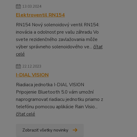
13.03.2024
Elektroventil RN154
RN154 Nový solenoidový ventil RN154:
inovácia a odolnosť pre vašu záhradu Vo
svete rezidenčného zavlažovania môže
výber správneho solenoidového ve...
čítať
celé
22.12.2023
I-DIAL VISION
Riadiaca jednotka I-DIAL VISION
Pripojenie Bluetooth 5.0 vám umožní
naprogramovať riadiacu jednotku priamo z
telefónu pomocou aplikácie Rain Visio...
čítať celé
Zobraziť všetky novinky