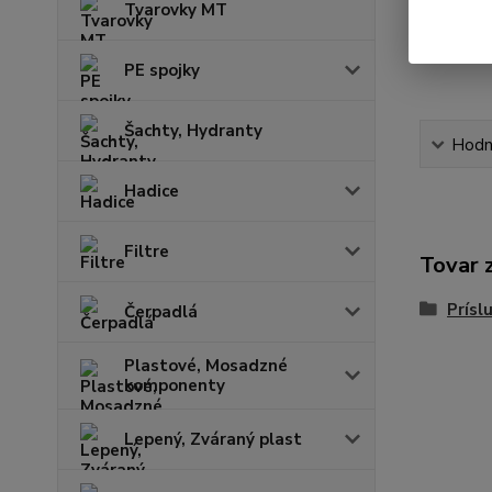
Tvarovky MT
PE spojky
Šachty, Hydranty
Hodn
Hadice
Filtre
Tovar 
Prísl
Čerpadlá
Plastové, Mosadzné
komponenty
Lepený, Zváraný plast