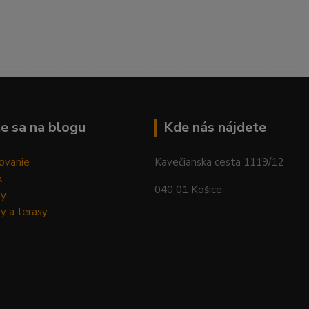
--------------------------------------------------------------------------
e sa na blogu
Kde nás nájdete
ovanie
Kavečianska cesta 1119/12
k
040 01 Košice
dy
y a terasy