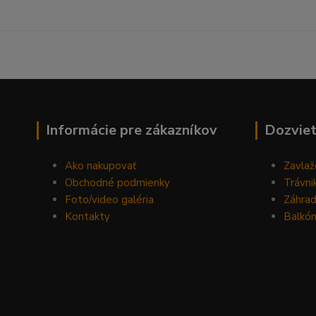
------------------------------------------------------------------
Informácie pre zákazníkov
Dozviet
Ako nakupovať
Zavlaž
Obchodné podmienky
Trávni
Foto/video galéria
Záhra
Kontakty
Balkón