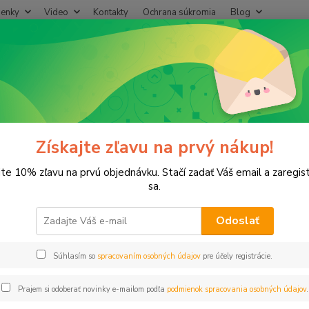
enky
Video
Kontakty
Ochrana súkromia
Blog
Neviet
Hľadať
+421
(Po-Pi
ríslušenstvo
Skoba s plochou drážkou 4x40mm
a s plochou drážkou 4x40mm
Získajte zľavu na prvý nákup!
jte 10% zľavu na prvú objednávku. Stačí zadať Váš email a zaregis
sa.
Odoslať
Dos
Súhlasím so
spracovaním osobných údajov
pre účely registrácie.
0,
0,27
Prajem si odoberať novinky e-mailom podľa
podmienok spracovania osobných údajov
.