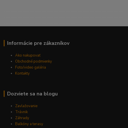
----------------------------------------------------------------------
----------------------------------------------------------------------
------------------------------------------
Informácie pre zákazníkov
Ako nakupovať
Obchodné podmienky
Foto/video galéria
Kontakty
Dozviete sa na blogu
Zavlažovanie
Trávnik
Záhrady
Balkóny a terasy