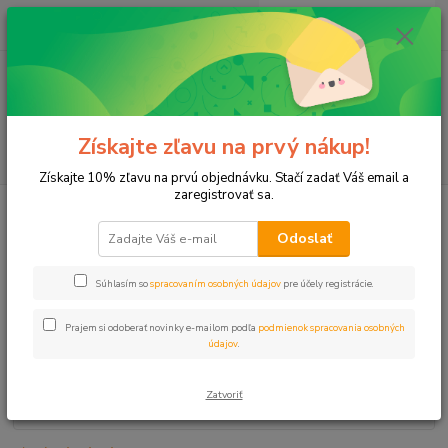
0
ks
+421 911 131 807
EUR
za
0 €
(Po-Pia, 8-17 hod.)
Menu
Získajte zľavu na prvý nákup!
Hľadať
Získajte 10% zľavu na prvú objednávku. Stačí zadať Váš email a
zaregistrovať sa.
Úvod
Postrekovače
Príslušenstvo
Skrutka PGP postrekovača HUNTER
Odoslať
Skrutka PGP postrekovača
HUNTER
Súhlasím so
spracovaním osobných údajov
pre účely registrácie.
Prajem si odoberať novinky e-mailom podľa
podmienok spracovania osobných
údajov
.
Zatvoriť