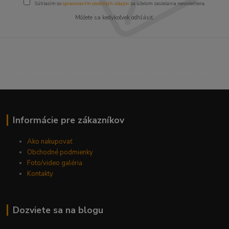
Súhlasím so
spracovaním osobných údajov
za účelom zasielania newslettera.
Môžete sa kedykoľvek odhlásiť.
----------------------------------------------------------------------
----------------------------------------------------------------------
------------------------------------------
Informácie pre zákazníkov
Ako nakupovať
Obchodné podmienky
Foto/video galéria
Kontakty
Dozviete sa na blogu