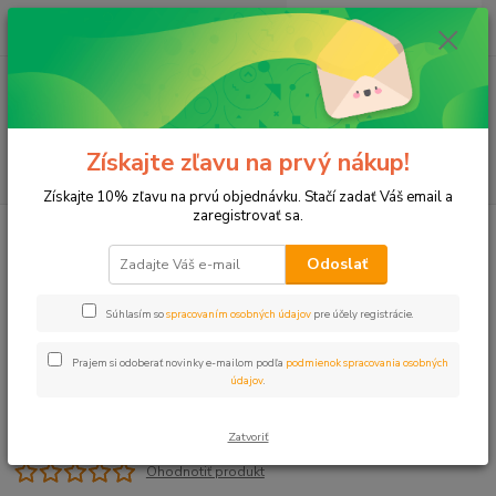
0
ks
+421 911 131 807
EUR
za
0 €
(Po-Pia, 8-17 hod.)
Menu
Získajte zľavu na prvý nákup!
Hľadať
Získajte 10% zľavu na prvú objednávku. Stačí zadať Váš email a
zaregistrovať sa.
Úvod
Čerpadlá
Príslušenstvo
Spätná klapka 2" nylon DN50
Odoslať
Spätná klapka 2" nylon DN50
Súhlasím so
spracovaním osobných údajov
pre účely registrácie.
Prajem si odoberať novinky e-mailom podľa
podmienok spracovania osobných
údajov
.
Zatvoriť
Ohodnotiť produkt