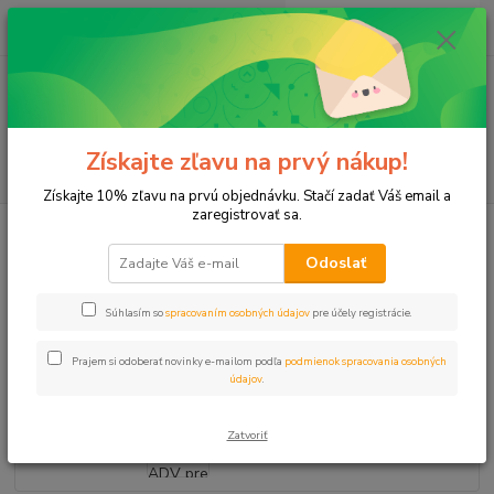
0
ks
+421 911 131 807
EUR
za
0 €
(Po-Pia, 8-17 hod.)
Menu
Získajte zľavu na prvý nákup!
Hľadať
Získajte 10% zľavu na prvú objednávku. Stačí zadať Váš email a
zaregistrovať sa.
Úvod
Postrekovače
Príslušenstvo
Spätný ventil ADV pre PGP, PGP
ULTRA
Odoslať
Spätný ventil ADV pre PGP, PGP
Súhlasím so
spracovaním osobných údajov
pre účely registrácie.
ULTRA
Prajem si odoberať novinky e-mailom podľa
podmienok spracovania osobných
údajov
.
Zatvoriť