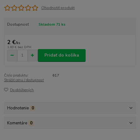
Ohodnotiť produkt
Dostupnosť
Skladom 71 ks
2 €
/
ks
1,63 €
bez DPH
Pridať do košíka
Číslo produktu:
617
Strážiť cenu / dostupnosť
Do obľúbených
Hodnotenie
0
Komentáre
0