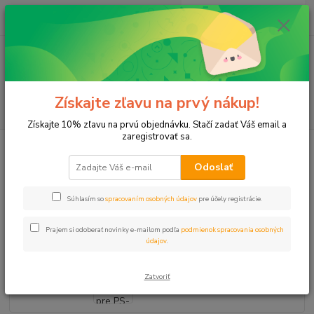
0
ks
+421 911 131 807
EUR
za
0 €
(Po-Pia, 8-17 hod.)
Menu
Získajte zľavu na prvý nákup!
Hľadať
Získajte 10% zľavu na prvú objednávku. Stačí zadať Váš email a
zaregistrovať sa.
Úvod
Postrekovače
Príslušenstvo
Spätný ventil pre PS- ULTRA
HUNTER
Odoslať
Spätný ventil pre PS- ULTRA
Súhlasím so
spracovaním osobných údajov
pre účely registrácie.
HUNTER
Prajem si odoberať novinky e-mailom podľa
podmienok spracovania osobných
údajov
.
Zatvoriť