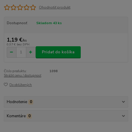
Ohodnotiť produkt
Dostupnosť
Skladom 43 ks
1,19 €
/
ks
0,97 €
bez DPH
Pridať do košíka
Číslo produktu:
1098
Strážiť cenu / dostupnosť
Do obľúbených
Hodnotenie
0
Komentáre
0