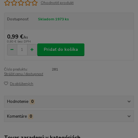
Ohodnotiť produkt
Dostupnosť
Skladom 1973 ks
0,99 €
/
ks
0,80 €
bez DPH
Pridať do košíka
Číslo produktu:
281
Strážiť cenu / dostupnosť
Do obľúbených
Hodnotenie
0
Komentáre
0
Tovar zaradený v kategóriách