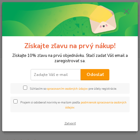
0
ks
+421 911 131 807
EUR
za
0 €
(Po-Pia, 8-17 hod.)
Menu
Získajte zľavu na prvý nákup!
Hľadať
Získajte 10% zľavu na prvú objednávku. Stačí zadať Váš email a
zaregistrovať sa.
Úvod
PE spojky
Spojka 16x1/2" VOZ HOBBY orange
Odoslať
Spojka 16x1/2" VOZ HOBBY
orange
Súhlasím so
spracovaním osobných údajov
pre účely registrácie.
Prajem si odoberať novinky e-mailom podľa
podmienok spracovania osobných
údajov
.
Zatvoriť