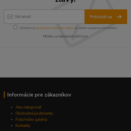
Prihlásiť sa
Súhlasím so
spracovaním osobných údajov
za účelom zasielania newslettera.
Môžete sa kedykoľvek odhlásiť.
----------------------------------------------------------------------
----------------------------------------------------------------------
------------------------------------------
Informácie pre zákazníkov
Ako nakupovať
Obchodné podmienky
Foto/video galéria
Kontakty