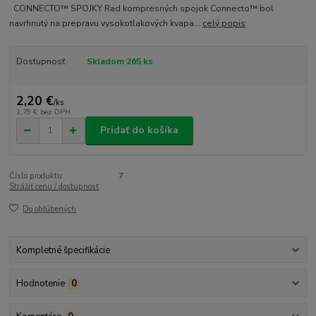
CONNECTO™ SPOJKY Rad kompresných spojok Connecto™ bol
navrhnutý na prepravu vysokotlakových kvapa...
celý popis
Dostupnosť
Skladom 265 ks
2,20 €
/
ks
1,79 €
bez DPH
Pridať do košíka
Číslo produktu:
7
Strážiť cenu / dostupnosť
Do obľúbených
Kompletné špecifikácie
Hodnotenie
0