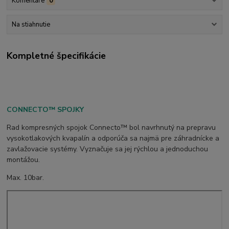
Komentáre
0
Na stiahnutie
Kompletné špecifikácie
CONNECTO™ SPOJKY
Rad kompresných spojok Connecto™ bol navrhnutý na prepravu
vysokotlakových kvapalín a odporúča sa najmä pre záhradnícke a
zavlažovacie systémy. Vyznačuje sa jej rýchlou a jednoduchou
montážou.
Max. 10bar.