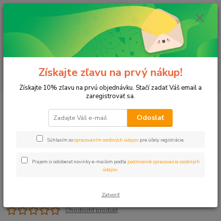
0
ks
+421 911 131 807
EUR
za
0 €
(Po-Pia, 8-17 hod.)
Menu
Získajte zľavu na prvý nákup!
Hľadať
Získajte 10% zľavu na prvú objednávku. Stačí zadať Váš email a
zaregistrovať sa.
Úvod
Spojka 20x1/2" VNZ PROFI
Odoslať
Spojka 20x1/2" VNZ PROFI
Súhlasím so
spracovaním osobných údajov
pre účely registrácie.
Prajem si odoberať novinky e-mailom podľa
podmienok spracovania osobných
údajov
.
Zatvoriť
Ohodnotiť produkt