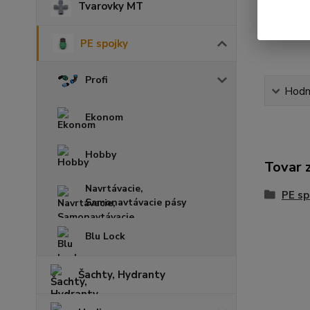
Tvarovky MT
PE spojky
Profi
Hodn
Ekonom
Hobby
Tovar 
Navrtávacie,
PE sp
Samonavtávacie pásy
Blu Lock
Šachty, Hydranty