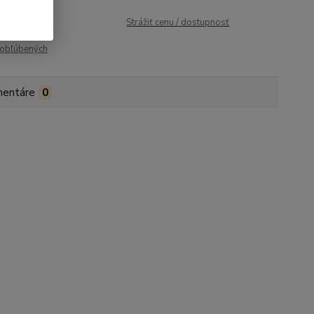
roduktu:
98
Strážiť cenu / dostupnosť
obľúbených
entáre
0