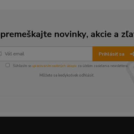
premeškajte novinky, akcie a zľa
Prihlásiť sa
Súhlasím so
spracovaním osobných údajov
za účelom zasielania newslettera.
Môžete sa kedykoľvek odhlásiť.
--------------------------------------------------------------------------