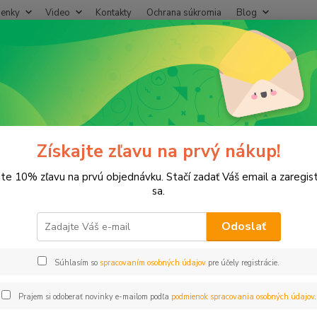
enky
Video
Kontakty
Ochrana súkromia
Blog
Neviet
Hľadať
+421
(Po-Pi
E spojky
Spojka 20x1/2" VONZ HOBBY
jka 20x1/2" VONZ HOBBY
Získajte zľavu na prvý nákup!
jte 10% zľavu na prvú objednávku. Stačí zadať Váš email a zaregis
sa.
Odoslať
Dos
Súhlasím so
spracovaním osobných údajov
pre účely registrácie.
0,
0,18
Prajem si odoberať novinky e-mailom podľa
podmienok spracovania osobných údajov
.