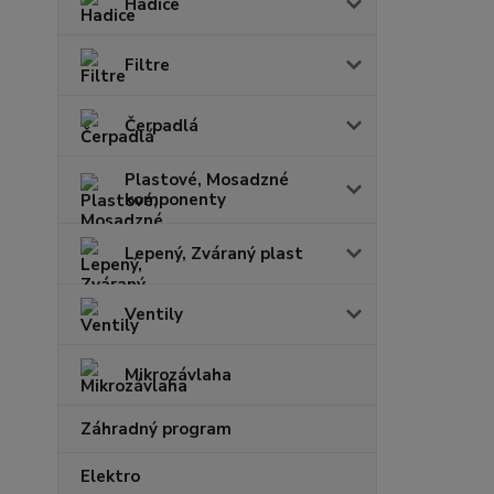
Hadice
Filtre
Čerpadlá
Plastové, Mosadzné
komponenty
Lepený, Zváraný plast
Ventily
Mikrozávlaha
Záhradný program
Elektro