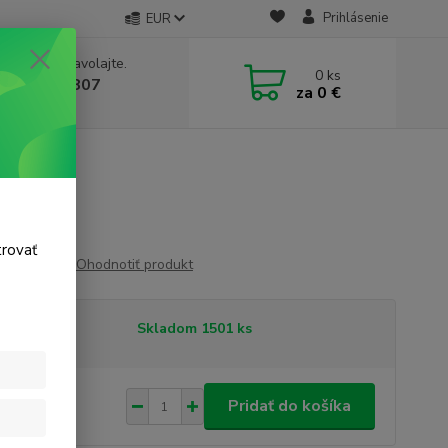
Prihlásenie
EUR
e si rady? Zavolajte.
0
ks
 911 131 807
za
0 €
a, 8-17 hod.)
trovať
Ohodnotiť produkt
tupnosť
Skladom 1501 ks
22 €
/
ks
Pridať do košíka
 €
bez DPH