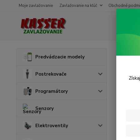
Moje zavlažovanie
Zavlažovanie na kľúč
Obchodné podmi
Úvod
P
Predvádzacie modely
Spo
Postrekovače
Získa
Programátory
Senzory
Elektroventily