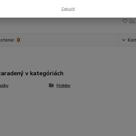
Zatvoriť
Číslo p
Do 
otenie
0
Kom
zaradený v kategóriách
ojky
Hobby