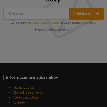
Prihlásiť sa
Súhlasím so
spracovaním osobných údajov
za účelom zasielania newslettera.
Môžete sa kedykoľvek odhlásiť.
----------------------------------------------------------------------
----------------------------------------------------------------------
------------------------------------------
Informácie pre zákazníkov
Ako nakupovať
Obchodné podmienky
Foto/video galéria
Kontakty