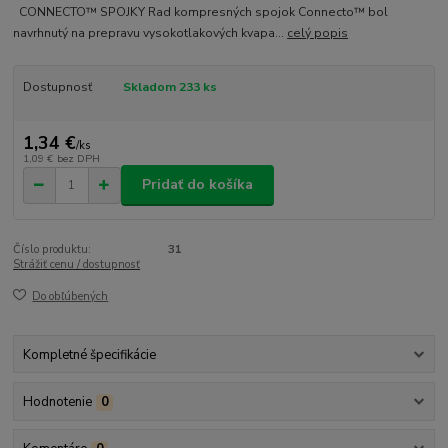
CONNECTO™ SPOJKY Rad kompresných spojok Connecto™ bol
navrhnutý na prepravu vysokotlakových kvapa...
celý popis
Dostupnosť
Skladom 233 ks
1,34 €
/
ks
1,09 €
bez DPH
Pridať do košíka
Číslo produktu:
31
Strážiť cenu / dostupnosť
Do obľúbených
Kompletné špecifikácie
Hodnotenie
0