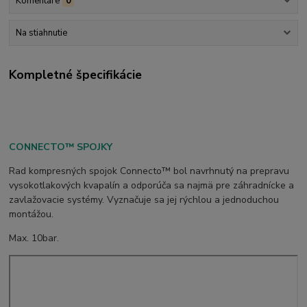
Komentáre
0
Na stiahnutie
Kompletné špecifikácie
CONNECTO™ SPOJKY
Rad kompresných spojok Connecto™ bol navrhnutý na prepravu
vysokotlakových kvapalín a odporúča sa najmä pre záhradnícke a
zavlažovacie systémy. Vyznačuje sa jej rýchlou a jednoduchou
montážou.
Max. 10bar.