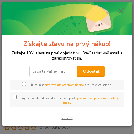
0
ks
+421 911 131 807
EUR
za
0 €
(Po-Pia, 8-17 hod.)
Menu
Získajte zľavu na prvý nákup!
Hľadať
Získajte 10% zľavu na prvú objednávku. Stačí zadať Váš email a
zaregistrovať sa.
Úvod
Spojka 20x1/2" VONZ PROFI
Odoslať
Spojka 20x1/2" VONZ PROFI
Súhlasím so
spracovaním osobných údajov
pre účely registrácie.
Prajem si odoberať novinky e-mailom podľa
podmienok spracovania osobných
údajov
.
Zatvoriť
Ohodnotiť produkt