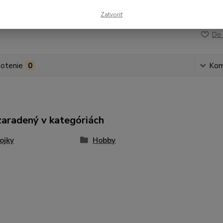
Zatvoriť
Číslo p
Do 
otenie
0
Kom
zaradený v kategóriách
ojky
Hobby