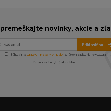
premeškajte novinky, akcie a zľa
Prihlásiť sa
Súhlasím so
spracovaním osobných údajov
za účelom zasielania newslettera.
Môžete sa kedykoľvek odhlásiť.
--------------------------------------------------------------------------