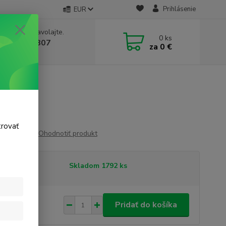
Prihlásenie
EUR
e si rady? Zavolajte.
0
ks
 911 131 807
za
0 €
a, 8-17 hod.)
trovať
Ohodnotiť produkt
tupnosť
Skladom 1792 ks
24 €
/
ks
Pridať do košíka
 €
bez DPH