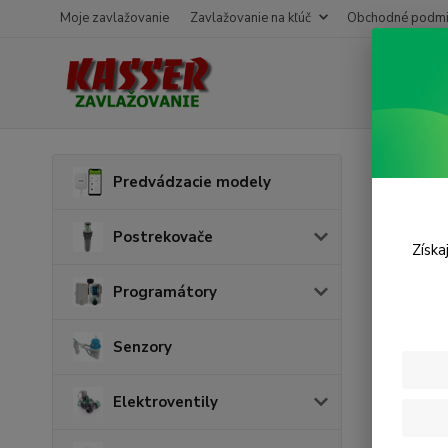
Moje zavlažovanie
Zavlažovanie na kľúč
Obchodné podmi
Úvod
P
Predvádzacie modely
Spo
Postrekovače
Získa
Programátory
Senzory
Elektroventily