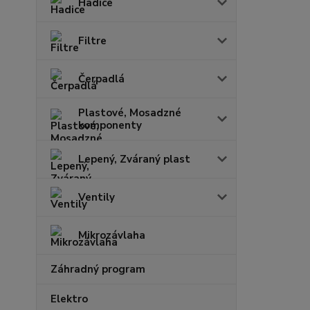
Hadice
Filtre
Čerpadlá
Plastové, Mosadzné
komponenty
Lepený, Zváraný plast
Ventily
Mikrozávlaha
Záhradný program
Elektro