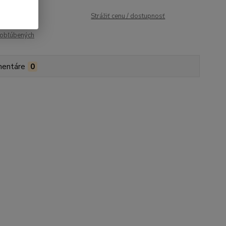
roduktu:
102
Strážiť cenu / dostupnosť
obľúbených
entáre
0