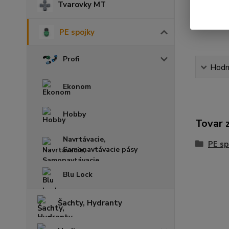
Tvarovky MT
PE spojky
Profi
Hodn
Ekonom
Hobby
Tovar 
Navrtávacie,
PE sp
Samonavtávacie pásy
Blu Lock
Šachty, Hydranty