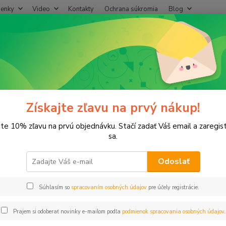
enky
Video
Kontakty
Ochrana súkromia
Blog
Neviet
Hľadať
+421
(Po-Pi
E spojky
Spojka 20x20 HOBBY
jka 20x20 HOBBY
Získajte zľavu na prvý nákup!
jte 10% zľavu na prvú objednávku. Stačí zadať Váš email a zaregis
sa.
Odoslať
Dos
Súhlasím so
spracovaním osobných údajov
pre účely registrácie.
0,
0,20
Prajem si odoberať novinky e-mailom podľa
podmienok spracovania osobných údajov
.