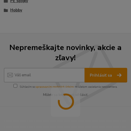
PE spojky
Hobby
Nepremeškajte novinky, akcie a
zľavy!
Prihlásiť sa
Súhlasím so
spracovaním osobných údajov
za účelom zasielania newslettera.
Môžete sa kedykoľvek odhlásiť.
----------------------------------------------------------------------
----------------------------------------------------------------------