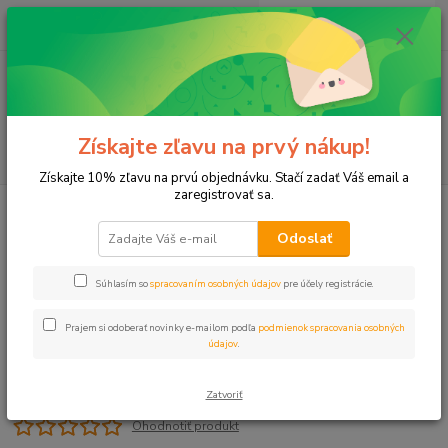
0
ks
+421 911 131 807
EUR
za
0 €
(Po-Pia, 8-17 hod.)
Menu
Získajte zľavu na prvý nákup!
Hľadať
Získajte 10% zľavu na prvú objednávku. Stačí zadať Váš email a
zaregistrovať sa.
Úvod
PE spojky
Spojka 20x3/4" VONZ HOBBY
Odoslať
Spojka 20x3/4" VONZ HOBBY
Súhlasím so
spracovaním osobných údajov
pre účely registrácie.
Prajem si odoberať novinky e-mailom podľa
podmienok spracovania osobných
údajov
.
Zatvoriť
Ohodnotiť produkt