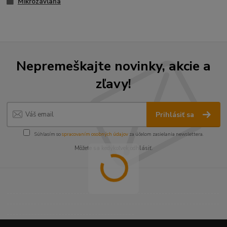
Mikrozávlaha
Nepremeškajte novinky, akcie a
zľavy!
Prihlásiť sa
Súhlasím so
spracovaním osobných údajov
za účelom zasielania newslettera.
Môžete sa kedykoľvek odhlásiť.
----------------------------------------------------------------------
----------------------------------------------------------------------
------------------------------------------