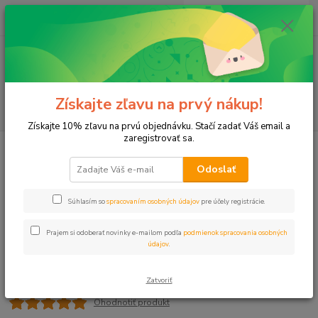
0
ks
+421 911 131 807
EUR
za
0 €
(Po-Pia, 8-17 hod.)
Menu
Získajte zľavu na prvý nákup!
Hľadať
Získajte 10% zľavu na prvú objednávku. Stačí zadať Váš email a
zaregistrovať sa.
Úvod
Mikrozávlaha
Spojka 7mm
Odoslať
Spojka 7mm
Súhlasím so
spracovaním osobných údajov
pre účely registrácie.
Prajem si odoberať novinky e-mailom podľa
podmienok spracovania osobných
údajov
.
Zatvoriť
Ohodnotiť produkt