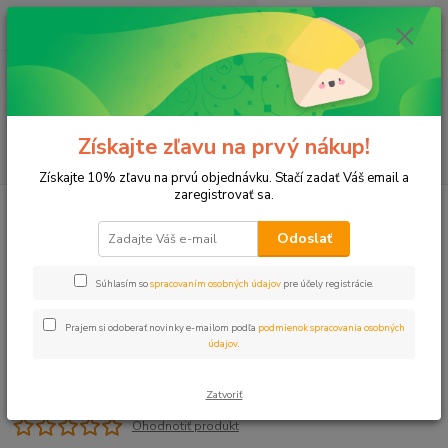
0
ks
+421 911 131 807
EUR
za
0 €
(Po-Pia, 8-17 hod.)
Menu
Získajte zľavu na prvý nákup!
Hľadať
Získajte 10% zľavu na prvú objednávku. Stačí zadať Váš email a
zaregistrovať sa.
Úvod
Plastové, Mosadzné komponenty
Spojka MT 1" PN10
Odoslať
Spojka MT 1" PN10
Súhlasím so
spracovaním osobných údajov
pre účely registrácie.
Prajem si odoberať novinky e-mailom podľa
podmienok spracovania osobných
údajov
.
Zatvoriť
Ohodnotiť produkt