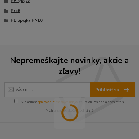
PE spojky
Profi
PE Spojky PN10
Nepremeškajte novinky, akcie a
zľavy!
Prihlásiť sa
Súhlasím so
spracovaním osobných údajov
za účelom zasielania newslettera.
Môžete sa kedykoľvek odhlásiť.
----------------------------------------------------------------------