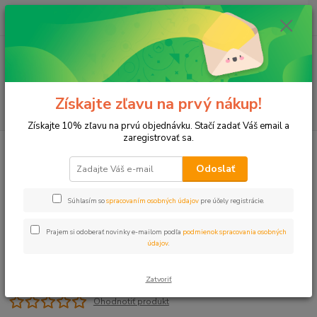
0
ks
+421 911 131 807
EUR
za
0 €
(Po-Pia, 8-17 hod.)
Menu
Získajte zľavu na prvý nákup!
Hľadať
Získajte 10% zľavu na prvú objednávku. Stačí zadať Váš email a
zaregistrovať sa.
Úvod
PE spojky
Spojka reduk. 25x20 PROFI čierna
Odoslať
Spojka reduk. 25x20 PROFI čierna
Súhlasím so
spracovaním osobných údajov
pre účely registrácie.
Prajem si odoberať novinky e-mailom podľa
podmienok spracovania osobných
údajov
.
Zatvoriť
Ohodnotiť produkt