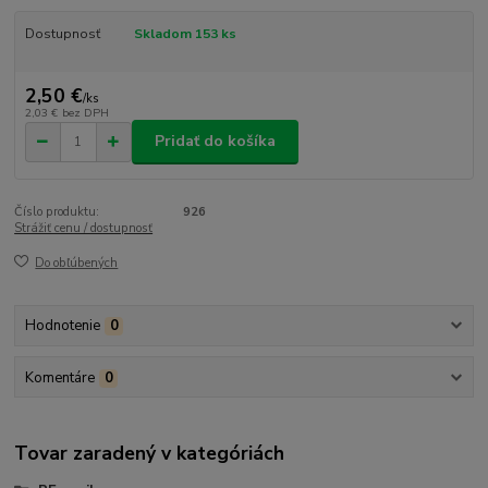
Dostupnosť
Skladom 153 ks
2,50 €
/
ks
2,03 €
bez DPH
Pridať do košíka
Číslo produktu:
926
Strážiť cenu / dostupnosť
Do obľúbených
Hodnotenie
0
Komentáre
0
Tovar zaradený v kategóriách