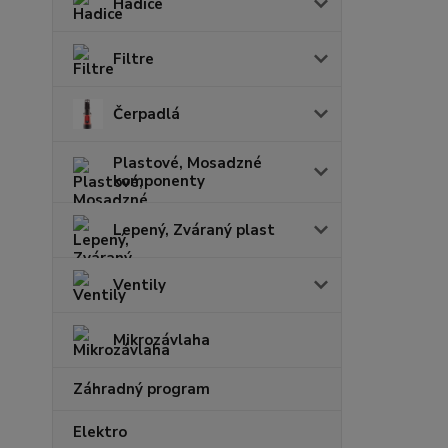
Hadice
Filtre
Čerpadlá
Plastové, Mosadzné
komponenty
Lepený, Zváraný plast
Ventily
Mikrozávlaha
Záhradný program
Elektro