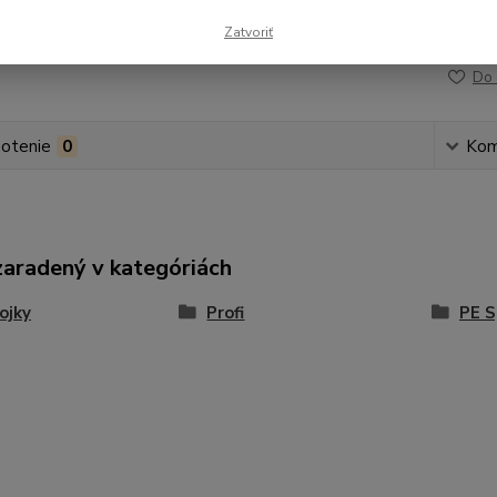
Zatvoriť
Číslo p
Do 
otenie
0
Kom
zaradený v kategóriách
ojky
Profi
PE S