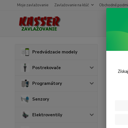
Moje zavlažovanie
Zavlažovanie na kľúč
Obchodné podmi
Úvod
P
Predvádzacie modely
Spoj
Postrekovače
Získa
Programátory
Senzory
Elektroventily