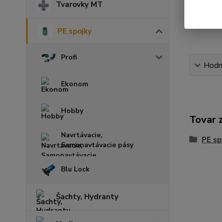
Tvarovky MT
PE spojky
Profi
Hodn
Ekonom
Hobby
Tovar 
Navrtávacie,
PE sp
Samonavtávacie pásy
Blu Lock
Šachty, Hydranty