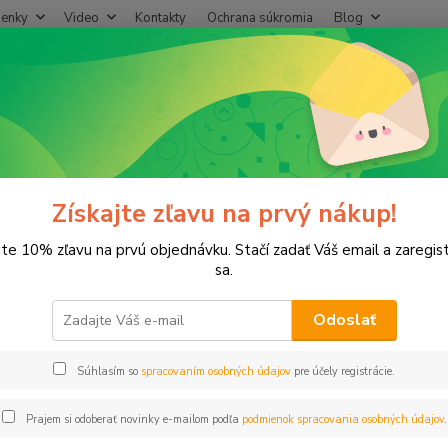
enky
Video
Kontakty
Ochrana súkromia
Blog
Neviet
Hľadať
+421
(Po-Pi
E spojky
Spojka reduk. 32x25 PROFI čierna
ka reduk. 32x25 PROFI čierna
Získajte zľavu na prvý nákup!
jte 10% zľavu na prvú objednávku. Stačí zadať Váš email a zaregis
sa.
Odoslať
Dos
Súhlasím so
spracovaním osobných údajov
pre účely registrácie.
2,
2,14
Prajem si odoberať novinky e-mailom podľa
podmienok spracovania osobných údajov
.