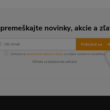
premeškajte novinky, akcie a zľa
Prihlásiť sa
Súhlasím so
spracovaním osobných údajov
za účelom zasielania newslettera.
Môžete sa kedykoľvek odhlásiť.
--------------------------------------------------------------------------