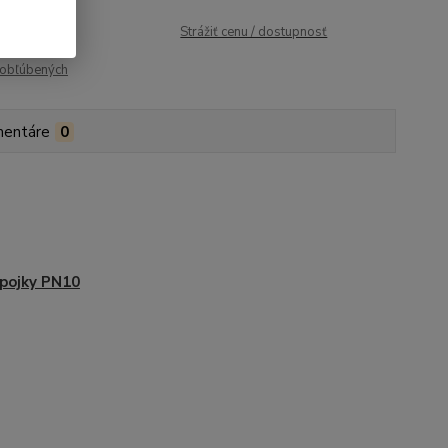
roduktu:
927
Strážiť cenu / dostupnosť
obľúbených
entáre
0
pojky PN10