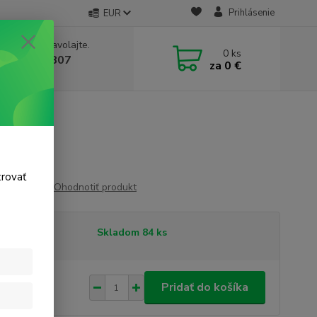
Prihlásenie
EUR
e si rady? Zavolajte.
0
ks
 911 131 807
za
0 €
a, 8-17 hod.)
trovať
Ohodnotiť produkt
tupnosť
Skladom 84 ks
63 €
/
ks
Pridať do košíka
 €
bez DPH