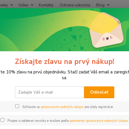
enky
Video
Kontakty
Ochrana súkromia
Blog
Neviet
Hľadať
+421
(Po-Pi
lastové, Mosadzné komponenty
Šrúbenie rohové 1" mosadz
enie rohové 1" mosadz
Získajte zľavu na prvý nákup!
jte 10% zľavu na prvú objednávku. Stačí zadať Váš email a zaregis
sa.
Odoslať
Dos
Súhlasím so
spracovaním osobných údajov
pre účely registrácie.
10
8,90
Prajem si odoberať novinky e-mailom podľa
podmienok spracovania osobných údajov
.