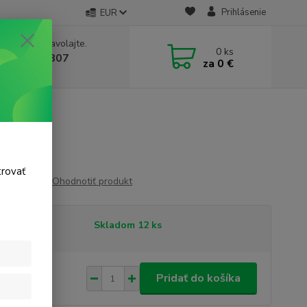
Prihlásenie
EUR
e si rady? Zavolajte.
0
ks
 911 131 807
za
0 €
a, 8-17 hod.)
trovať
Ohodnotiť produkt
tupnosť
Skladom 12 ks
,95 €
/
ks
Pridať do košíka
 €
bez DPH