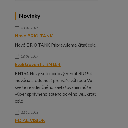
Novinky
03.02.2025
Nové BRIO TANK
Nové BRIO TANK Pripravujeme
čítať celé
13.03.2024
Elektroventil RN154
RN154 Nový solenoidový ventil RN154:
inovácia a odolnosť pre vašu záhradu Vo
svete rezidenčného zavlažovania môže
výber správneho solenoidového ve...
čítať
celé
22.12.2023
I-DIAL VISION