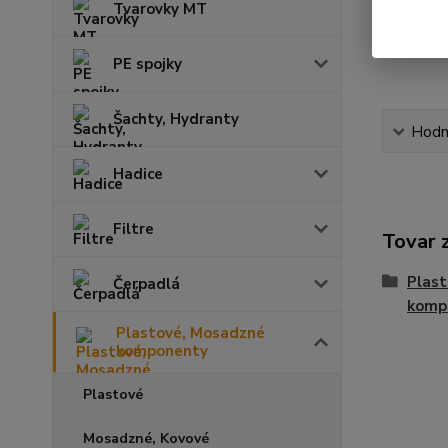
Tvarovky MT
PE spojky
Šachty, Hydranty
Hodn
Hadice
Filtre
Tovar 
Plas
Čerpadlá
komp
Plastové, Mosadzné
komponenty
Plastové
Mosadzné, Kovové