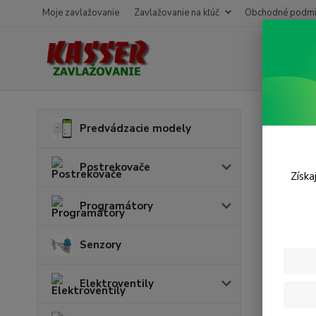
Moje zavlažovanie
Zavlažovanie na kľúč
Obchodné podmi
Úvod
P
Predvádzacie modely
Šrúb
Postrekovače
Získa
Programátory
Senzory
Elektroventily