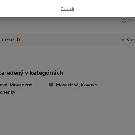
Zatvoriť
Číslo p
Do 
otenie
0
Kom
zaradený v kategóriách
tové, Mosadzné
Mosadzné, Kovové
onenty