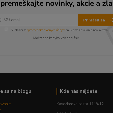
premeškajte novinky, akcie a zľa
Prihlásiť sa
Súhlasím so
spracovaním osobných údajov
za účelom zasielania newslettera.
Môžete sa kedykoľvek odhlásiť.
--------------------------------------------------------------------------
e sa na blogu
Kde nás nájdete
ovanie
Kavečianska cesta 1119/12
k