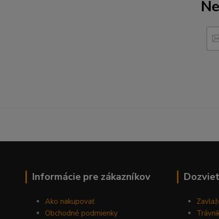
Ne
------------------------------------------------------------------
Informácie pre zákazníkov
Dozviet
Ako nakupovať
Zavlaž
Obchodné podmienky
Trávni