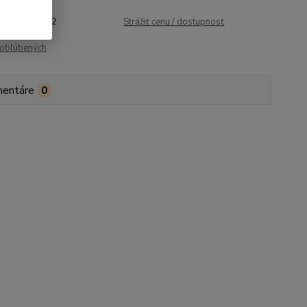
roduktu:
1042
Strážiť cenu / dostupnosť
obľúbených
entáre
0