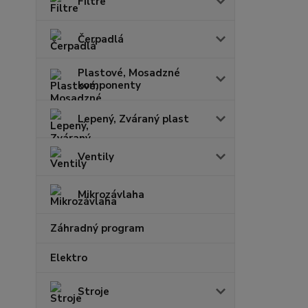
Filtre
Čerpadlá
Plastové, Mosadzné
komponenty
Lepený, Zváraný plast
Ventily
Mikrozávlaha
Záhradný program
Elektro
Stroje