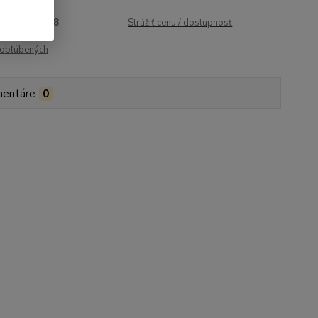
roduktu:
1028
Strážiť cenu / dostupnosť
obľúbených
entáre
0