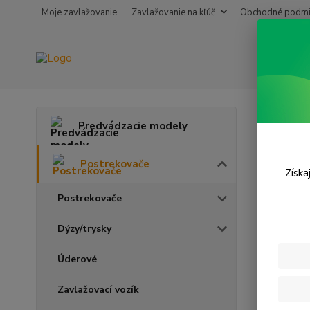
Moje zavlažovanie
Zavlažovanie na kľúč
Obchodné podmi
Úvod
P
Predvádzacie modely
SWIN
Postrekovače
Získa
Postrekovače
Dýzy/trysky
Úderové
Zavlažovací vozík