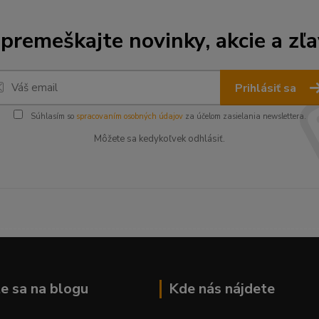
premeškajte novinky, akcie a zľa
Prihlásiť sa
Súhlasím so
spracovaním osobných údajov
za účelom zasielania newslettera.
Môžete sa kedykoľvek odhlásiť.
--------------------------------------------------------------------------
e sa na blogu
Kde nás nájdete