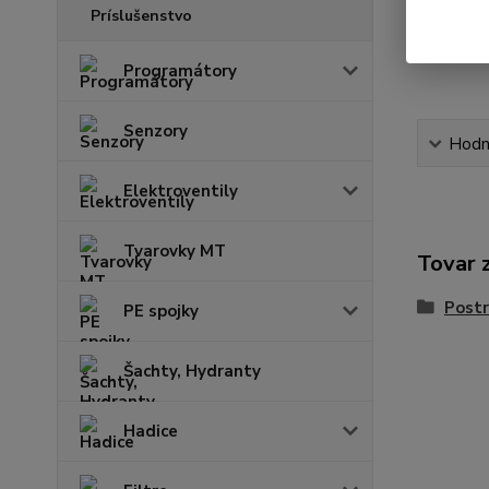
Príslušenstvo
Programátory
Senzory
Hodn
Elektroventily
Tvarovky MT
Tovar 
Post
PE spojky
Šachty, Hydranty
Hadice