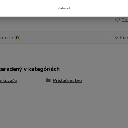
Zatvoriť
Číslo p
Do 
otenie
0
Kom
zaradený v kategóriách
rekovače
Príslušenstvo