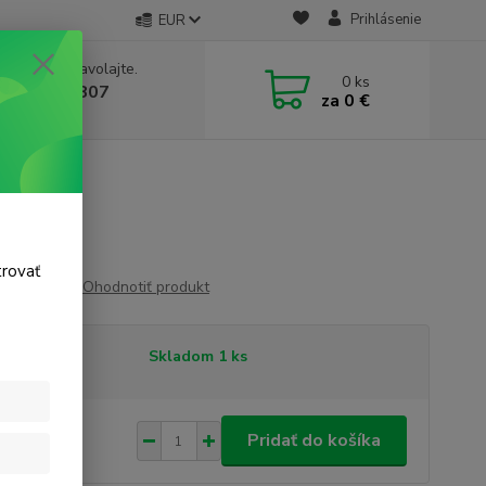
Prihlásenie
EUR
e si rady? Zavolajte.
0
ks
 911 131 807
za
0 €
a, 8-17 hod.)
0cm
trovať
Ohodnotiť produkt
tupnosť
Skladom 1 ks
,10 €
/
ks
Pridať do košíka
80 €
bez DPH