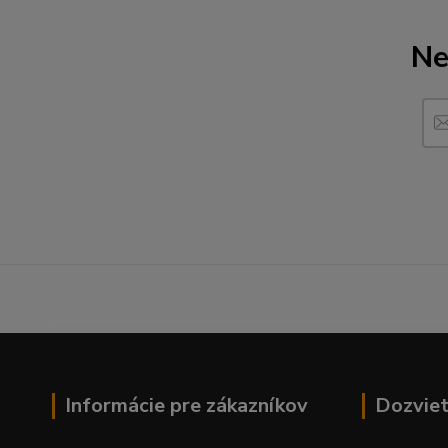
Ne
------------------------------------------------------------------
Informácie pre zákazníkov
Dozviet