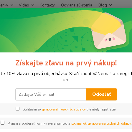
enky
Video
Kontakty
Ochrana súkromia
Blog
Neviet
Hľadať
+421
(Po-Pi
ostrekovače
SWING JOINT 6/4" x 6/4" rameno 30cm
G JOINT 6/4" x 6/4" rameno 3
Získajte zľavu na prvý nákup!
jte 10% zľavu na prvú objednávku. Stačí zadať Váš email a zaregis
sa.
Odoslať
Dos
Súhlasím so
spracovaním osobných údajov
pre účely registrácie.
55
44,
Prajem si odoberať novinky e-mailom podľa
podmienok spracovania osobných údajov
.