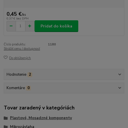
0,45 €
/
ks
0,37 €
bez DPH
Pridať do košíka
Číslo produktu:
1180
Strážiť cenu / dostupnosť
Do obľúbených
Hodnotenie
2
Komentáre
0
Tovar zaradený v kategóriách
Plastové, Mosadzné komponenty
Mikrozávlaha