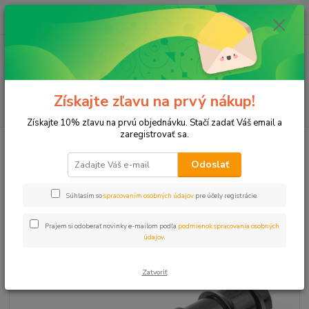
0
ks
+421 911 131 807
EUR
za
0 €
(Po-Pia, 8-17 hod.)
Menu
Získajte zľavu na prvý nákup!
Hľadať
Získajte 10% zľavu na prvú objednávku. Stačí zadať Váš email a
zaregistrovať sa.
Úvod
Mikrozávlaha
T-kus 16x4mmx16 na mikro hadičku
Odoslať
T-kus 16x4mmx16 na mikro
hadičku
Súhlasím so
spracovaním osobných údajov
pre účely registrácie.
Prajem si odoberať novinky e-mailom podľa
podmienok spracovania osobných
údajov
.
Zatvoriť