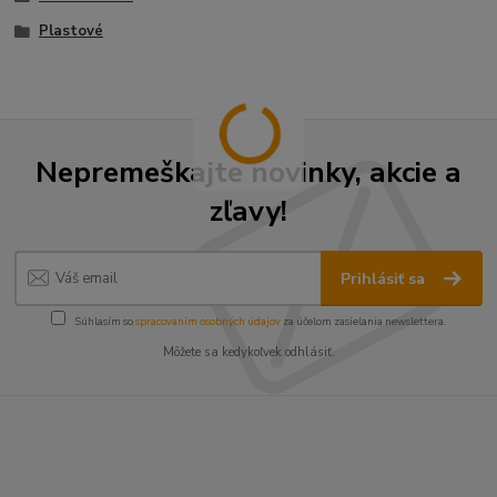
Plastové
Nepremeškajte novinky, akcie a
zľavy!
Prihlásiť sa
Súhlasím so
spracovaním osobných údajov
za účelom zasielania newslettera.
Môžete sa kedykoľvek odhlásiť.
----------------------------------------------------------------------
----------------------------------------------------------------------
------------------------------------------