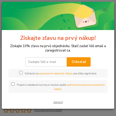
0
ks
+421 911 131 807
EUR
za
0 €
(Po-Pia, 8-17 hod.)
Menu
Získajte zľavu na prvý nákup!
Hľadať
Získajte 10% zľavu na prvú objednávku. Stačí zadať Váš email a
zaregistrovať sa.
Úvod
T-kus 40x1"x40 VNZ PROFI
Odoslať
T-kus 40x1"x40 VNZ PROFI
Súhlasím so
spracovaním osobných údajov
pre účely registrácie.
Prajem si odoberať novinky e-mailom podľa
podmienok spracovania osobných
údajov
.
Zatvoriť
Ohodnotiť produkt