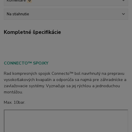
Komentáre
0
Na stiahnutie
Kompletné špecifikácie
CONNECTO™ SPOJKY
Rad kompresných spojok Connecto™ bol navrhnutý na prepravu
vysokotlakových kvapalín a odporúča sa najmä pre záhradnícke a
zavlažovacie systémy. Vyznačuje sa jej rýchlou a jednoduchou
montážou.
Max. 10bar.