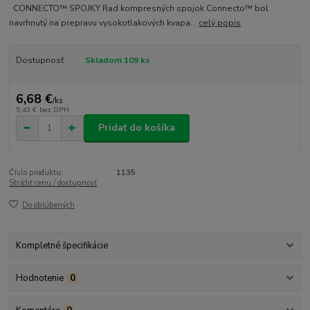
CONNECTO™ SPOJKY Rad kompresných spojok Connecto™ bol
navrhnutý na prepravu vysokotlakových kvapa...
celý popis
Dostupnosť
Skladom 109 ks
6,68 €
/
ks
5,43 €
bez DPH
Pridať do košíka
Číslo produktu:
1135
Strážiť cenu / dostupnosť
Do obľúbených
Kompletné špecifikácie
Hodnotenie
0