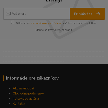
Prihlásiť sa
Súhlasím so
spracovaním osobných údajov
za účelom zasielania newslettera.
Môžete sa kedykoľvek odhlásiť.
----------------------------------------------------------------------
----------------------------------------------------------------------
------------------------------------------
Informácie pre zákazníkov
Ako nakupovať
Obchodné podmienky
Foto/video galéria
Kontakty