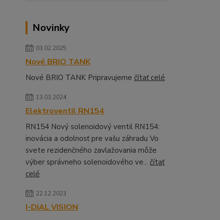
Novinky
03.02.2025
Nové BRIO TANK
Nové BRIO TANK Pripravujeme
čítať celé
13.03.2024
Elektroventil RN154
RN154 Nový solenoidový ventil RN154:
inovácia a odolnosť pre vašu záhradu Vo
svete rezidenčného zavlažovania môže
výber správneho solenoidového ve...
čítať
celé
22.12.2023
I-DIAL VISION