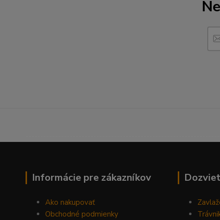
Ne
------------------------------------------------------------------
Informácie pre zákazníkov
Dozviet
Ako nakupovať
Zavlaž
Obchodné podmienky
Trávni