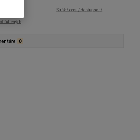
roduktu:
752
Strážiť cenu / dostupnosť
obľúbených
entáre
0