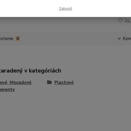
Zatvoriť
Číslo p
Do 
otenie
0
Kom
zaradený v kategóriách
tové, Mosadzné
Plastové
onenty