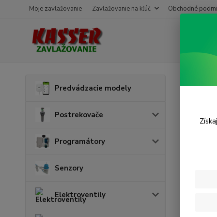
Moje zavlažovanie
Zavlažovanie na kľúč
Obchodné podmi
Úvod
P
Predvádzacie modely
T-ku
Postrekovače
Získa
Programátory
Senzory
Elektroventily