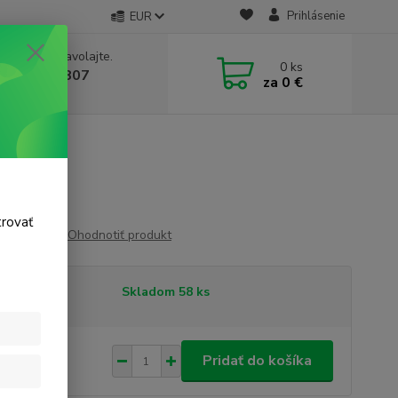
Prihlásenie
EUR
e si rady? Zavolajte.
0
ks
 911 131 807
za
0 €
a, 8-17 hod.)
trovať
Ohodnotiť produkt
tupnosť
Skladom 58 ks
22 €
/
ks
Pridať do košíka
 €
bez DPH