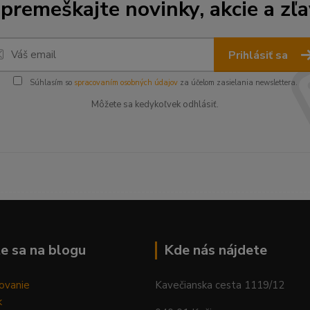
premeškajte novinky, akcie a zľa
Prihlásiť sa
Súhlasím so
spracovaním osobných údajov
za účelom zasielania newslettera.
Môžete sa kedykoľvek odhlásiť.
--------------------------------------------------------------------------
e sa na blogu
Kde nás nájdete
ovanie
Kavečianska cesta 1119/12
k