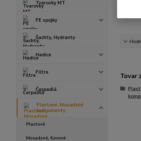
Tvarovky MT
PE spojky
Šachty, Hydranty
Hodn
Hadice
Filtre
Tovar 
Plas
Čerpadlá
komp
Plastové, Mosadzné
komponenty
Plastové
Mosadzné, Kovové