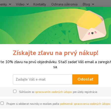
enky
Video
Kontakty
Ochrana súkromia
Blog
Neviet
Hľadať
+421
(Po-Pi
lastové, Mosadzné komponenty
T-kus 5/4" VNZ PROFI
s 5/4" VNZ PROFI
Získajte zľavu na prvý nákup!
jte 10% zľavu na prvú objednávku. Stačí zadať Váš email a zaregis
sa.
Odoslať
Dos
Súhlasím so
spracovaním osobných údajov
pre účely registrácie.
4,
3,43
Prajem si odoberať novinky e-mailom podľa
podmienok spracovania osobných údajov
.