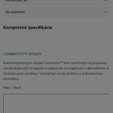
Komentáre
0
Na stiahnutie
Kompletné špecifikácie
CONNECTO™ SPOJKY
Rad kompresných spojok Connecto™ bol navrhnutý na prepravu
vysokotlakových kvapalín a odporúča sa najmä pre záhradnícke a
zavlažovacie systémy. Vyznačuje sa jej rýchlou a jednoduchou
montážou.
Max. 10bar.