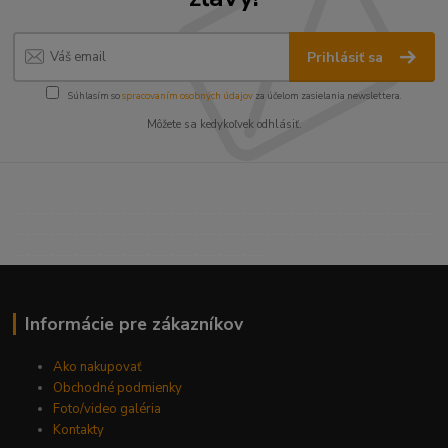
Prihlásiť sa
Súhlasím so
spracovaním osobných údajov
za účelom zasielania newslettera.
Môžete sa kedykoľvek odhlásiť.
----------------------------------------------------------------------
----------------------------------------------------------------------
------------------------------------------
Informácie pre zákazníkov
Ako nakupovať
Obchodné podmienky
Foto/video galéria
Kontakty