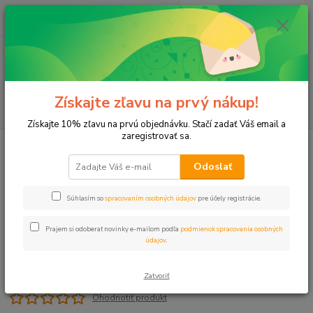
0
ks
+421 911 131 807
EUR
za
0 €
(Po-Pia, 8-17 hod.)
Menu
Získajte zľavu na prvý nákup!
Hľadať
Získajte 10% zľavu na prvú objednávku. Stačí zadať Váš email a
zaregistrovať sa.
Úvod
T-kus 63x6/4"x63 VNZ PROFI
Odoslať
T-kus 63x6/4"x63 VNZ PROFI
Súhlasím so
spracovaním osobných údajov
pre účely registrácie.
Prajem si odoberať novinky e-mailom podľa
podmienok spracovania osobných
údajov
.
Zatvoriť
Ohodnotiť produkt