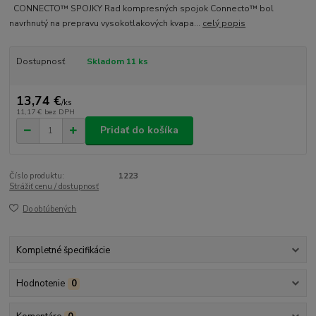
CONNECTO™ SPOJKY Rad kompresných spojok Connecto™ bol
navrhnutý na prepravu vysokotlakových kvapa...
celý popis
Dostupnosť
Skladom 11 ks
13,74 €
/
ks
11,17 €
bez DPH
Pridať do košíka
Číslo produktu:
1223
Strážiť cenu / dostupnosť
Do obľúbených
Kompletné špecifikácie
Hodnotenie
0