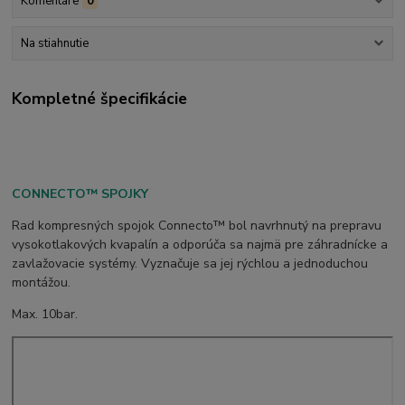
Komentáre
0
Na stiahnutie
Kompletné špecifikácie
CONNECTO™ SPOJKY
Rad kompresných spojok Connecto™ bol navrhnutý na prepravu
vysokotlakových kvapalín a odporúča sa najmä pre záhradnícke a
zavlažovacie systémy. Vyznačuje sa jej rýchlou a jednoduchou
montážou.
Max. 10bar.