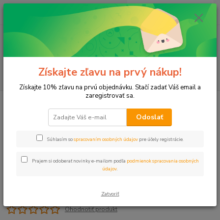
0
ks
+421 911 131 807
EUR
za
0 €
(Po-Pia, 8-17 hod.)
Menu
Získajte zľavu na prvý nákup!
Hľadať
Získajte 10% zľavu na prvú objednávku. Stačí zadať Váš email a
zaregistrovať sa.
Úvod
T-kus reduk. 40x32x40 PROFI
Odoslať
T-kus reduk. 40x32x40 PROFI
Súhlasím so
spracovaním osobných údajov
pre účely registrácie.
Prajem si odoberať novinky e-mailom podľa
podmienok spracovania osobných
údajov
.
Zatvoriť
Ohodnotiť produkt