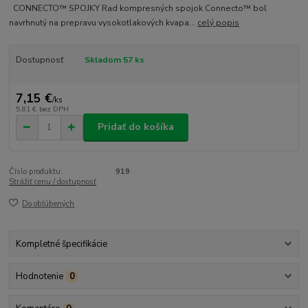
CONNECTO™ SPOJKY Rad kompresných spojok Connecto™ bol
navrhnutý na prepravu vysokotlakových kvapa...
celý popis
Dostupnosť
Skladom 57 ks
7,15 €
/
ks
5,81 €
bez DPH
Pridať do košíka
Číslo produktu:
919
Strážiť cenu / dostupnosť
Do obľúbených
Kompletné špecifikácie
Hodnotenie
0