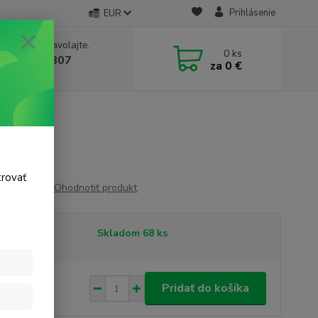
Prihlásenie
EUR
e si rady? Zavolajte.
0
ks
 911 131 807
za
0 €
a, 8-17 hod.)
trovať
Ohodnotiť produkt
tupnosť
Skladom 68 ks
29 €
/
ks
Pridať do košíka
 €
bez DPH