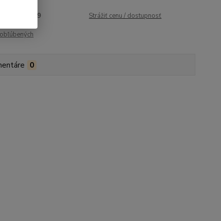
roduktu:
1189
Strážiť cenu / dostupnosť
obľúbených
entáre
0