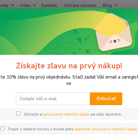
enky
Video
Kontakty
Ochrana súkromia
Blog
Neviet
Hľadať
+421
(Po-Pi
ríslušenstvo
Tesnenie 5/4" guma
enie 5/4" guma
Získajte zľavu na prvý nákup!
jte 10% zľavu na prvú objednávku. Stačí zadať Váš email a zaregis
sa.
Odoslať
Dos
Súhlasím so
spracovaním osobných údajov
pre účely registrácie.
0,
0,24
Prajem si odoberať novinky e-mailom podľa
podmienok spracovania osobných údajov
.