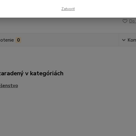
Zatvoriť
Číslo p
Do 
otenie
0
Kom
zaradený v kategóriách
ušenstvo