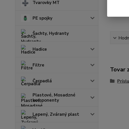
Tvarovky MT
PE spojky
Šachty, Hydranty
Hodn
Hadice
Filtre
Tovar 
Čerpadlá
Prísl
Plastové, Mosadzné
komponenty
Lepený, Zváraný plast