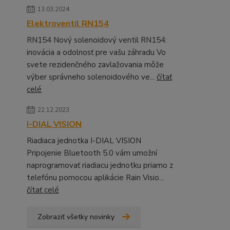
13.03.2024
Elektroventil RN154
RN154 Nový solenoidový ventil RN154:
inovácia a odolnosť pre vašu záhradu Vo
svete rezidenčného zavlažovania môže
výber správneho solenoidového ve...
čítať
celé
22.12.2023
I-DIAL VISION
Riadiaca jednotka I-DIAL VISION
Pripojenie Bluetooth 5.0 vám umožní
naprogramovať riadiacu jednotku priamo z
telefónu pomocou aplikácie Rain Visio...
čítať celé
Zobraziť všetky novinky