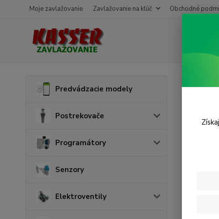
Moje zavlažovanie
Zavlažovanie na kľúč
Obchodné podmi
Úvod
P
Predvádzacie modely
Tesn
Postrekovače
Získa
Programátory
Senzory
Elektroventily