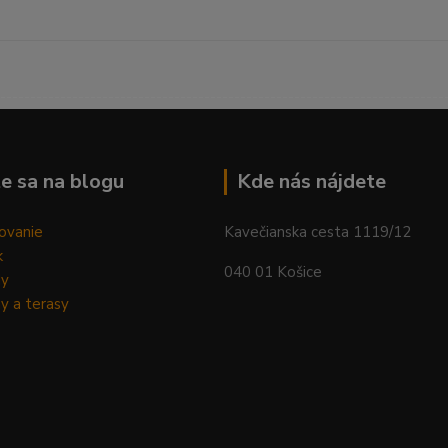
--------------------------------------------------------------------------
e sa na blogu
Kde nás nájdete
ovanie
Kavečianska cesta 1119/12
k
040 01 Košice
dy
y a terasy