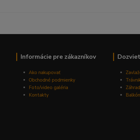
------------------------------------------------------------------
Informácie pre zákazníkov
Dozviet
Ako nakupovať
Zavlaž
Obchodné podmienky
Trávni
Foto/video galéria
Záhra
Kontakty
Balkón