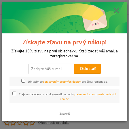
0
ks
+421 911 131 807
EUR
za
0 €
(Po-Pia, 8-17 hod.)
Menu
Získajte zľavu na prvý nákup!
Hľadať
Získajte 10% zľavu na prvú objednávku. Stačí zadať Váš email a
zaregistrovať sa.
Úvod
Príslušenstvo
Tesnenie 5/4" guma 72x52x2
Odoslať
Tesnenie 5/4" guma 72x52x2
Súhlasím so
spracovaním osobných údajov
pre účely registrácie.
Prajem si odoberať novinky e-mailom podľa
podmienok spracovania osobných
údajov
.
Zatvoriť
Ohodnotiť produkt