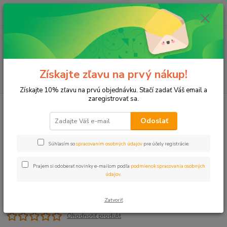
0
ks
+421 911 131 807
EUR
za
0 €
(Po-Pia, 8-17 hod.)
Menu
Získajte zľavu na prvý nákup!
Hľadať
Získajte 10% zľavu na prvú objednávku. Stačí zadať Váš email a
zaregistrovať sa.
Úvod
Príslušenstvo
Tesnenie sada Uniflex
Odoslať
Tesnenie sada Uniflex
Súhlasím so
spracovaním osobných údajov
pre účely registrácie.
Prajem si odoberať novinky e-mailom podľa
podmienok spracovania osobných
údajov
.
Zatvoriť
Ohodnotiť produkt