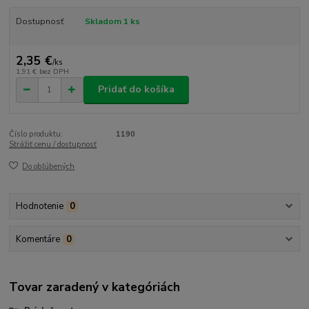
Dostupnosť
Skladom 1 ks
2,35 €
/
ks
1,91 €
bez DPH
Pridať do košíka
Číslo produktu:
1190
Strážiť cenu / dostupnosť
Do obľúbených
Hodnotenie
0
Komentáre
0
Tovar zaradený v kategóriách