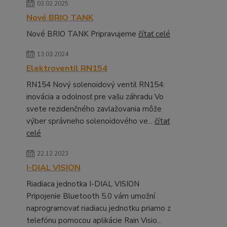
03.02.2025
Nové BRIO TANK
Nové BRIO TANK Pripravujeme
čítať celé
13.03.2024
Elektroventil RN154
RN154 Nový solenoidový ventil RN154:
inovácia a odolnosť pre vašu záhradu Vo
svete rezidenčného zavlažovania môže
výber správneho solenoidového ve...
čítať
celé
22.12.2023
I-DIAL VISION
Riadiaca jednotka I-DIAL VISION
Pripojenie Bluetooth 5.0 vám umožní
naprogramovať riadiacu jednotku priamo z
telefónu pomocou aplikácie Rain Visio...