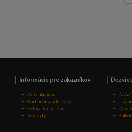
------------------------------------------------------------------
Informácie pre zákazníkov
Dozviet
Ako nakupovať
Zavlaž
Obchodné podmienky
Trávni
Foto/video galéria
Záhra
Kontakty
Balkón