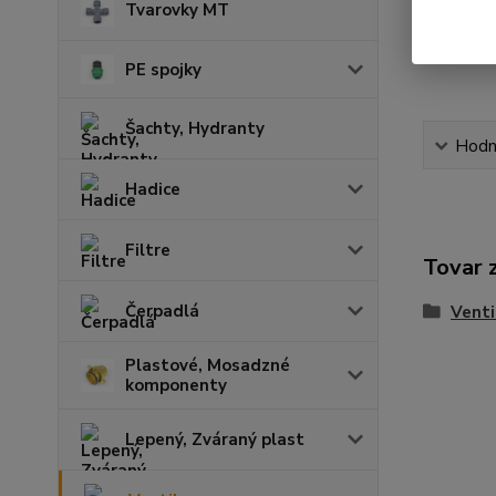
Tvarovky MT
PE spojky
Šachty, Hydranty
Hodn
Hadice
Filtre
Tovar 
Čerpadlá
Venti
Plastové, Mosadzné
komponenty
Lepený, Zváraný plast