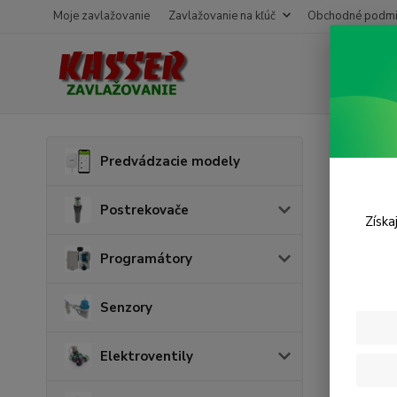
Moje zavlažovanie
Zavlažovanie na kľúč
Obchodné podmi
Úvod
V
Predvádzacie modely
Vent
Postrekovače
Získa
Programátory
Senzory
Elektroventily