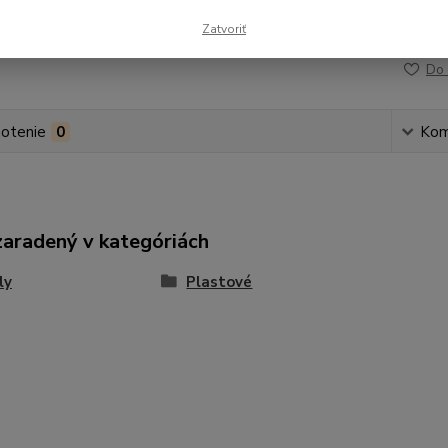
Zatvoriť
Číslo p
Do 
otenie
0
Kom
zaradený v kategóriách
ly
Plastové