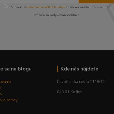
Súhlasím so
spracovaním osobných údajov
za účelom zasielania newslettera.
Môžete sa kedykoľvek odhlásiť.
--------------------------------------------------------------------------
e sa na blogu
Kde nás nájdete
ovanie
Kavečianska cesta 1119/12
k
040 01 Košice
dy
y a terasy