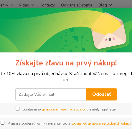
enky
Video
Kontakty
Ochrana súkromia
Blog
Neviet
Hľadať
+421
(Po-Pi
entily
Ventil guľový plast. 1" VOZ/VNZ PN10
il guľový plast. 1" VOZ/VNZ PN
Získajte zľavu na prvý nákup!
jte 10% zľavu na prvú objednávku. Stačí zadať Váš email a zaregis
sa.
Odoslať
Dos
Súhlasím so
spracovaním osobných údajov
pre účely registrácie.
4,
3,49
Prajem si odoberať novinky e-mailom podľa
podmienok spracovania osobných údajov
.