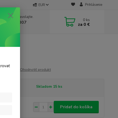
Prihlásenie
EUR
e si rady? Zavolajte.
0
ks
 911 131 807
za
0 €
a, 8-17 hod.)
10
trovať
Ohodnotiť produkt
tupnosť
Skladom 15 ks
29 €
/
ks
Pridať do košíka
 €
bez DPH