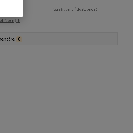
roduktu:
90
Strážiť cenu / dostupnosť
obľúbených
entáre
0