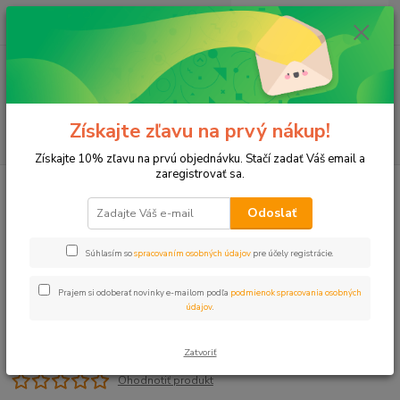
0
ks
+421 911 131 807
EUR
za
0 €
(Po-Pia, 8-17 hod.)
Menu
Získajte zľavu na prvý nákup!
Hľadať
Získajte 10% zľavu na prvú objednávku. Stačí zadať Váš email a
zaregistrovať sa.
Úvod
Ventily
Ventil kovový 2" VNZ/VOZ
Odoslať
Ventil kovový 2" VNZ/VOZ
Súhlasím so
spracovaním osobných údajov
pre účely registrácie.
Prajem si odoberať novinky e-mailom podľa
podmienok spracovania osobných
údajov
.
Zatvoriť
Ohodnotiť produkt