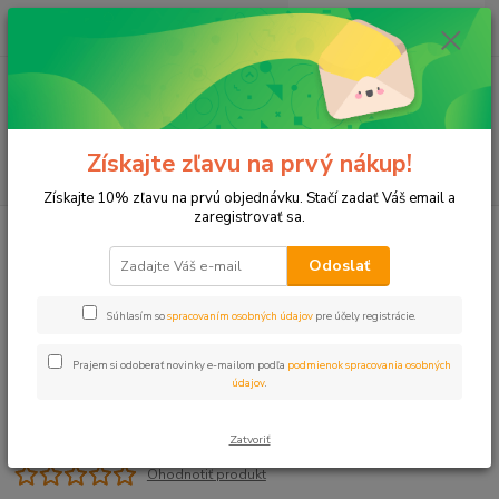
0
ks
+421 911 131 807
EUR
za
0 €
(Po-Pia, 8-17 hod.)
Menu
Získajte zľavu na prvý nákup!
Hľadať
Získajte 10% zľavu na prvú objednávku. Stačí zadať Váš email a
zaregistrovať sa.
Úvod
Ventily
Ventil kovový 5/4" VNZ/VNZ
Odoslať
Ventil kovový 5/4" VNZ/VNZ
Súhlasím so
spracovaním osobných údajov
pre účely registrácie.
Prajem si odoberať novinky e-mailom podľa
podmienok spracovania osobných
údajov
.
Zatvoriť
Ohodnotiť produkt