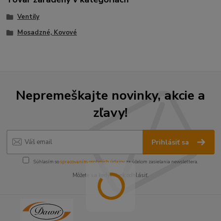
Ventily
Mosadzné, Kovové
Nepremeškajte novinky, akcie a
zľavy!
Prihlásiť sa
Súhlasím so
spracovaním osobných údajov
za účelom zasielania newslettera.
Môžete sa kedykoľvek odhlásiť.