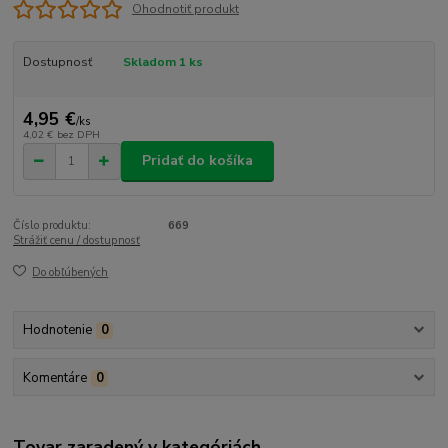
Ohodnotiť produkt
Dostupnosť
Skladom 1 ks
4,95 €
/
ks
4,02 €
bez DPH
Pridať do košíka
Číslo produktu:
669
Strážiť cenu / dostupnosť
Do obľúbených
Hodnotenie
0
Komentáre
0
Tovar zaradený v kategóriách