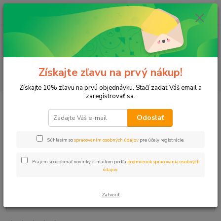
0
ks
+421 911 131 807
EUR
za
0 €
(Po-Pia, 8-17 hod.)
Menu
Získajte zľavu na prvý nákup!
Hľadať
Získajte 10% zľavu na prvú objednávku. Stačí zadať Váš email a
zaregistrovať sa.
Úvod
Ventily
Ventil kovový vypúšťací 1/2" VOZ/16mm hadica
Odoslať
Ventil kovový vypúšťací 1/2"
VOZ/16mm hadica
Súhlasím so
spracovaním osobných údajov
pre účely registrácie.
Prajem si odoberať novinky e-mailom podľa
podmienok spracovania osobných
údajov
.
Zatvoriť