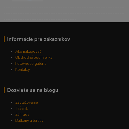
----------------------------------------------------------------------
----------------------------------------------------------------------
------------------------------------------
Informácie pre zákazníkov
Ako nakupovať
Obchodné podmienky
Foto/video galéria
Kontakty
Dozviete sa na blogu
Zavlažovanie
Trávnik
Záhrady
Balkóny a terasy