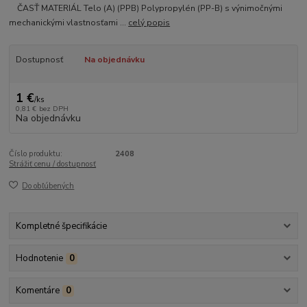
ČASŤ MATERIÁL Telo (A) (PPB) Polypropylén (PP-B) s výnimočnými
mechanickými vlastnosťami ...
celý popis
Dostupnosť
Na objednávku
1 €
/
ks
0,81 €
bez DPH
Na objednávku
Číslo produktu:
2408
Strážiť cenu / dostupnosť
Do obľúbených
Kompletné špecifikácie
Hodnotenie
0
Komentáre
0