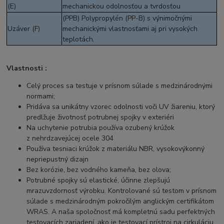
(E)
mechanickou odolnosťou a tvrdosťou
(PPB) Polypropylén (PP-B) s výnimočnými
Uzáver (F)
mechanickými vlastnosťami aj pri vysokých
teplotách.
Vlastnosti :
Celý proces sa testuje v prísnom súlade s medzinárodnými
normami;
Pridáva sa unikátny vzorec odolnosti voči UV žiareniu, ktorý
predlžuje životnosť potrubnej spojky v exteriéri
Na uchytenie potrubia používa ozubený krúžok
z nehrdzavejúcej ocele 304
Používa tesniaci krúžok z materiálu NBR, vysokovýkonný
nepriepustný dizajn
Bez korózie, bez vodného kameňa, bez olova;
Potrubné spojky sú elastické, účinne zlepšujú
mrazuvzdornosť výrobku. Kontrolované sú testom v prísnom
súlade s medzinárodným pokročilým anglickým certifikátom
WRAS. A naša spoločnosť má kompletnú sadu perfektných
testovacích zariadení, ako je testovací prístroj na cirkuláciu