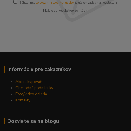
Súhlasím so
spracovaním osobných údajov
za účelom zasielania newslettera.
Môžete sa kedykoľvek odhlásiť.
----------------------------------------------------------------------
----------------------------------------------------------------------
------------------------------------------
Informácie pre zákazníkov
Ako nakupovať
Obchodné podmienky
Foto/video galéria
Kontakty
Dozviete sa na blogu