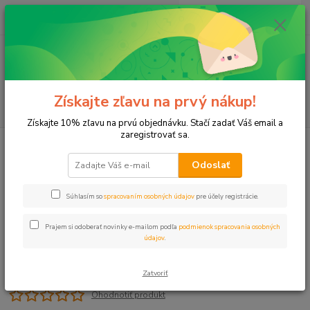
0
ks
+421 911 131 807
EUR
za
0 €
(Po-Pia, 8-17 hod.)
Menu
Získajte zľavu na prvý nákup!
Hľadať
Získajte 10% zľavu na prvú objednávku. Stačí zadať Váš email a
zaregistrovať sa.
Úvod
Spojka 20x1" VNZ PUSH
Odoslať
Spojka 20x1" VNZ PUSH
Súhlasím so
spracovaním osobných údajov
pre účely registrácie.
Prajem si odoberať novinky e-mailom podľa
podmienok spracovania osobných
údajov
.
Zatvoriť
Ohodnotiť produkt