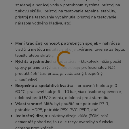
studenej a horúcej vody v potrubnom systéme, prístroj na
tlakovú skúšku, prístroj na testovanie tepelnej stability,
prístroj na testovanie vytiahnutia, prístroj na testovanie
nárazom vodného kladiva, atď.
Mení tradičný koncept potrubných spojek
– nahrádza
tradičnú metódu inštalácie ako je zváranie, tavenie za tepla,
lepidlo alebo skrutky.
Rýchla a jednoduchá inštalácia
– ktokoľvek môže použiť
spojky priamo a rýchlo, nepotrebuje profesionálov. Náš
produkt šetrí čas, prácu, je vodotesný, bezpečný
a spoľahlivý.
Bezpečná a spoľahlivá kvalita
– pracovná teplota je 0 –
60 °C, pracovný tlak je 6 – 10 bar, viacnásobné spevnenie,
odolnosť proti UV žiareniu, odolnosť proti starnutiu.
Všestrannosť
: Môžu byť použité pre potrubie PP-R,
potrubie HDPE, potrubie PEX, PVC, PERT, atď.
Jedinečný dizajn
: unikátny dizajn kľúča (POM) robí
demontáž pohodlnejšou a je recyklovateľný s funkciou
ochrany proti krádeži.