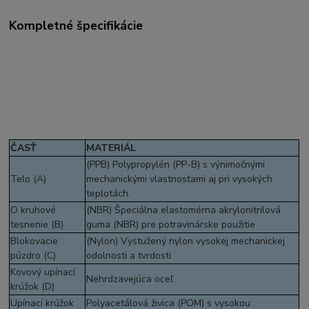
Kompletné špecifikácie
ČASŤ
MATERIÁL
(PPB) Polypropylén (PP-B) s výnimočnými
Telo (A)
mechanickými vlastnosťami aj pri vysokých
teplotách.
O kruhové
(NBR) Špeciálna elastomérna akrylonitrilová
tesnenie (B)
guma (NBR) pre potravinárske použitie
Blokovacie
(Nylon) Vystužený nylon vysokej mechanickej
púzdro (C)
odolnosti a tvrdosti
Kovový upínací
Nehrdzavejúca oceľ
krúžok (D)
Upínací krúžok
Polyacetálová živica (POM) s vysokou