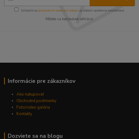
Súhlasím so
spracovaním osobných údajov
za účelom zasielania newslettera.
Môžete sa kedykoľvek odhlásiť.
----------------------------------------------------------------------
----------------------------------------------------------------------
------------------------------------------
Informácie pre zákazníkov
Ako nakupovať
Obchodné podmienky
Foto/video galéria
Kontakty
Dozviete sa na blogu