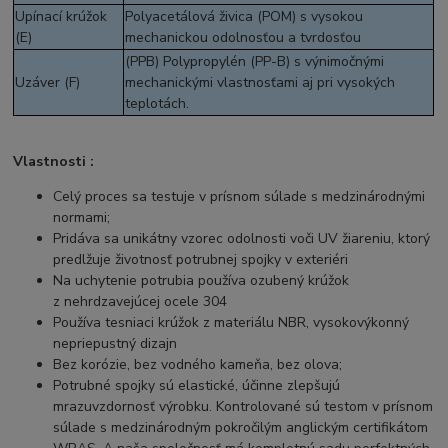
Upínací krúžok
Polyacetálová živica (POM) s vysokou
(E)
mechanickou odolnosťou a tvrdosťou
(PPB) Polypropylén (PP-B) s výnimočnými
Uzáver (F)
mechanickými vlastnosťami aj pri vysokých
teplotách.
Vlastnosti :
Celý proces sa testuje v prísnom súlade s medzinárodnými
normami;
Pridáva sa unikátny vzorec odolnosti voči UV žiareniu, ktorý
predlžuje životnosť potrubnej spojky v exteriéri
Na uchytenie potrubia používa ozubený krúžok
z nehrdzavejúcej ocele 304
Používa tesniaci krúžok z materiálu NBR, vysokovýkonný
nepriepustný dizajn
Bez korózie, bez vodného kameňa, bez olova;
Potrubné spojky sú elastické, účinne zlepšujú
mrazuvzdornosť výrobku. Kontrolované sú testom v prísnom
súlade s medzinárodným pokročilým anglickým certifikátom