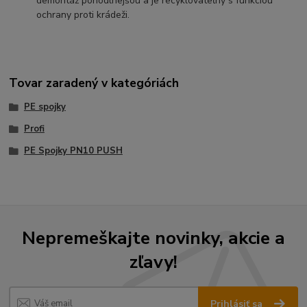
demontáž pohodlnejšou a je recyklovateľný s funkciou
ochrany proti krádeži.
Tovar zaradený v kategóriách
PE spojky
Profi
PE Spojky PN10 PUSH
Nepremeškajte novinky, akcie a
zľavy!
Prihlásiť sa