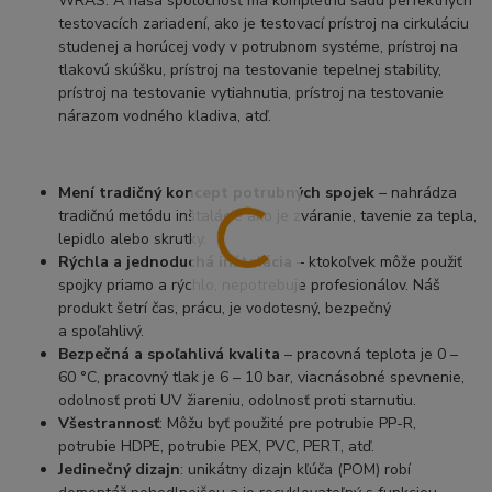
WRAS. A naša spoločnosť má kompletnú sadu perfektných
testovacích zariadení, ako je testovací prístroj na cirkuláciu
studenej a horúcej vody v potrubnom systéme, prístroj na
tlakovú skúšku, prístroj na testovanie tepelnej stability,
prístroj na testovanie vytiahnutia, prístroj na testovanie
nárazom vodného kladiva, atď.
Mení tradičný koncept potrubných spojek
– nahrádza
tradičnú metódu inštalácie ako je zváranie, tavenie za tepla,
lepidlo alebo skrutky.
Rýchla a jednoduchá inštalácia
– ktokoľvek môže použiť
spojky priamo a rýchlo, nepotrebuje profesionálov. Náš
produkt šetrí čas, prácu, je vodotesný, bezpečný
a spoľahlivý.
Bezpečná a spoľahlivá kvalita
– pracovná teplota je 0 –
60 °C, pracovný tlak je 6 – 10 bar, viacnásobné spevnenie,
odolnosť proti UV žiareniu, odolnosť proti starnutiu.
Všestrannosť
: Môžu byť použité pre potrubie PP-R,
potrubie HDPE, potrubie PEX, PVC, PERT, atď.
Jedinečný dizajn
: unikátny dizajn kľúča (POM) robí