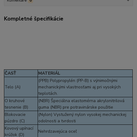
Komentáre
0
Kompletné špecifikácie
ČASŤ
MATERIÁL
(PPB) Polypropylén (PP-B) s výnimočnými
Telo (A)
mechanickými vlastnosťami aj pri vysokých
teplotách.
O kruhové
(NBR) Špeciálna elastomérna akrylonitrilová
tesnenie (B)
guma (NBR) pre potravinárske použitie
Blokovacie
(Nylon) Vystužený nylon vysokej mechanickej
púzdro (C)
odolnosti a tvrdosti
Kovový upínací
Nehrdzavejúca oceľ
krúžok (D)