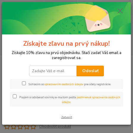
0
ks
+421 911 131 807
EUR
za
0 €
(Po-Pia, 8-17 hod.)
Menu
Získajte zľavu na prvý nákup!
Hľadať
Získajte 10% zľavu na prvú objednávku. Stačí zadať Váš email a
zaregistrovať sa.
Úvod
Záslepka 25 PUSH
Odoslať
Záslepka 25 PUSH
Súhlasím so
spracovaním osobných údajov
pre účely registrácie.
Prajem si odoberať novinky e-mailom podľa
podmienok spracovania osobných
údajov
.
Zatvoriť
Ohodnotiť produkt