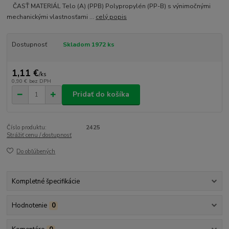
ČASŤ MATERIÁL Telo (A) (PPB) Polypropylén (PP-B) s výnimočnými
mechanickými vlastnosťami ...
celý popis
Dostupnosť
Skladom 1972 ks
1,11 €
/
ks
0,90 €
bez DPH
Pridať do košíka
Číslo produktu:
2425
Strážiť cenu / dostupnosť
Do obľúbených
Kompletné špecifikácie
Hodnotenie
0