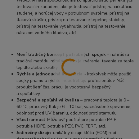
WRAS. A naša spoločnosť má kompletnú sadu perfektných
testovacích zariadení, ako je testovací prístroj na cirkuláciu
studenej a horúcej vody v potrubnom systéme, prístroj na
tlakovú skúšku, prístroj na testovanie tepelnej stability,
prístroj na testovanie vytiahnutia, prístroj na testovanie
nárazom vodného kladiva, atď.
Mení tradičný koncept potrubných spojek
– nahrádza
tradičnú metódu inštalácie ako je zváranie, tavenie za tepla,
lepidlo alebo skrutky.
Rýchla a jednoduchá inštalácia
– ktokoľvek môže použiť
spojky priamo a rýchlo, nepotrebuje profesionálov. Náš
produkt šetrí čas, prácu, je vodotesný, bezpečný
a spoľahlivý.
Bezpečná a spoľahlivá kvalita
– pracovná teplota je 0 –
60 °C, pracovný tlak je 6 – 10 bar, viacnásobné spevnenie,
odolnosť proti UV žiareniu, odolnosť proti starnutiu.
Všestrannosť
: Môžu byť použité pre potrubie PP-R,
potrubie HDPE, potrubie PEX, PVC, PERT, atď.
Jedinečný dizajn
: unikátny dizajn kľúča (POM) robí