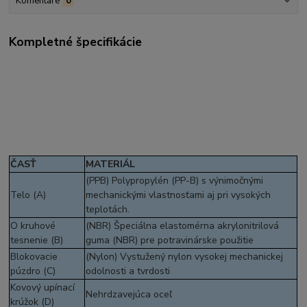
Komentáre
0
Kompletné špecifikácie
ČASŤ
MATERIÁL
(PPB) Polypropylén (PP-B) s výnimočnými
Telo (A)
mechanickými vlastnosťami aj pri vysokých
teplotách.
O kruhové
(NBR) Špeciálna elastomérna akrylonitrilová
tesnenie (B)
guma (NBR) pre potravinárske použitie
Blokovacie
(Nylon) Vystužený nylon vysokej mechanickej
púzdro (C)
odolnosti a tvrdosti
Kovový upínací
Nehrdzavejúca oceľ
krúžok (D)