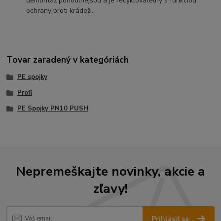
demontáž pohodlnejšou a je recyklovateľný s funkciou
ochrany proti krádeži.
Tovar zaradený v kategóriách
PE spojky
Profi
PE Spojky PN10 PUSH
Nepremeškajte novinky, akcie a
zľavy!
Prihlásiť sa