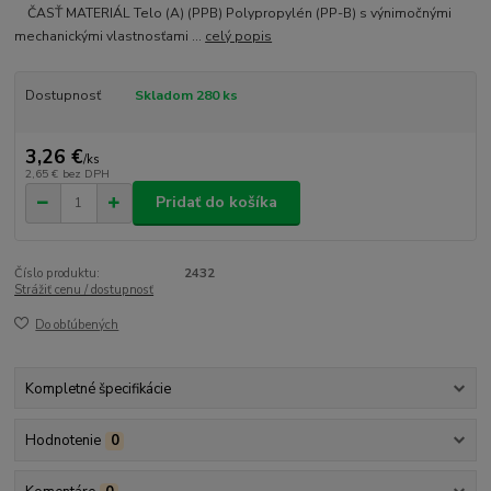
ČASŤ MATERIÁL Telo (A) (PPB) Polypropylén (PP-B) s výnimočnými
mechanickými vlastnosťami ...
celý popis
Dostupnosť
Skladom 280 ks
3,26 €
/
ks
2,65 €
bez DPH
Pridať do košíka
Číslo produktu:
2432
Strážiť cenu / dostupnosť
Do obľúbených
Kompletné špecifikácie
Hodnotenie
0