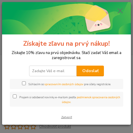
0
ks
+421 911 131 807
EUR
za
0 €
(Po-Pia, 8-17 hod.)
Menu
Získajte zľavu na prvý nákup!
Hľadať
Získajte 10% zľavu na prvú objednávku. Stačí zadať Váš email a
zaregistrovať sa.
Úvod
T-kus 32x32x32 PUSH
Odoslať
T-kus 32x32x32 PUSH
Súhlasím so
spracovaním osobných údajov
pre účely registrácie.
Prajem si odoberať novinky e-mailom podľa
podmienok spracovania osobných
údajov
.
Zatvoriť
Ohodnotiť produkt