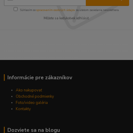
Súhlasím so
spracovaním osobných údajov
za účelom zasielania newslettera.
Môžete sa kedykoľvek odhlásiť.
----------------------------------------------------------------------
----------------------------------------------------------------------
------------------------------------------
Informácie pre zákazníkov
Ako nakupovať
Obchodné podmienky
Foto/video galéria
Kontakty
Dozviete sa na blogu