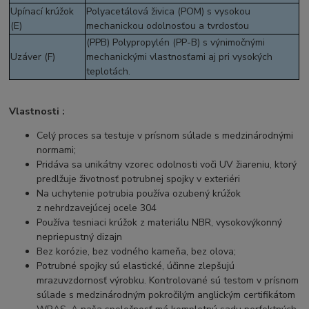
Upínací krúžok
Polyacetálová živica (POM) s vysokou
(E)
mechanickou odolnosťou a tvrdosťou
(PPB) Polypropylén (PP-B) s výnimočnými
Uzáver (F)
mechanickými vlastnosťami aj pri vysokých
teplotách.
Vlastnosti :
Celý proces sa testuje v prísnom súlade s medzinárodnými
normami;
Pridáva sa unikátny vzorec odolnosti voči UV žiareniu, ktorý
predlžuje životnosť potrubnej spojky v exteriéri
Na uchytenie potrubia používa ozubený krúžok
z nehrdzavejúcej ocele 304
Používa tesniaci krúžok z materiálu NBR, vysokovýkonný
nepriepustný dizajn
Bez korózie, bez vodného kameňa, bez olova;
Potrubné spojky sú elastické, účinne zlepšujú
mrazuvzdornosť výrobku. Kontrolované sú testom v prísnom
súlade s medzinárodným pokročilým anglickým certifikátom