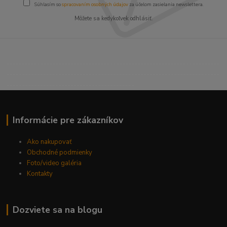
Súhlasím so
spracovaním osobných údajov
za účelom zasielania newslettera.
Môžete sa kedykoľvek odhlásiť.
----------------------------------------------------------------------
----------------------------------------------------------------------
------------------------------------------
Informácie pre zákazníkov
Ako nakupovať
Obchodné podmienky
Foto/video galéria
Kontakty
Dozviete sa na blogu