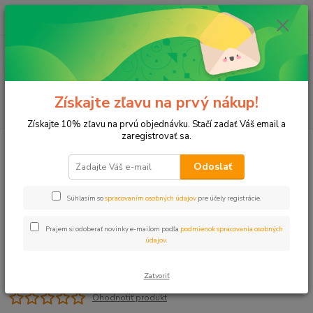
0
ks
+421 911 131 807
EUR
za
0 €
(Po-Pia, 8-17 hod.)
Menu
Získajte zľavu na prvý nákup!
Hľadať
Získajte 10% zľavu na prvú objednávku. Stačí zadať Váš email a
zaregistrovať sa.
Úvod
L-kus 20x3/4" VNZ PUSH
Odoslať
L-kus 20x3/4" VNZ PUSH
Súhlasím so
spracovaním osobných údajov
pre účely registrácie.
Prajem si odoberať novinky e-mailom podľa
podmienok spracovania osobných
údajov
.
Zatvoriť
Ohodnotiť produkt