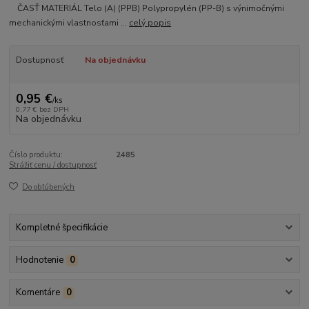
ČASŤ MATERIÁL Telo (A) (PPB) Polypropylén (PP-B) s výnimočnými
mechanickými vlastnosťami ...
celý popis
Dostupnosť
Na objednávku
0,95 €
/
ks
0,77 €
bez DPH
Na objednávku
Číslo produktu:
2485
Strážiť cenu / dostupnosť
Do obľúbených
Kompletné špecifikácie
Hodnotenie
0
Komentáre
0