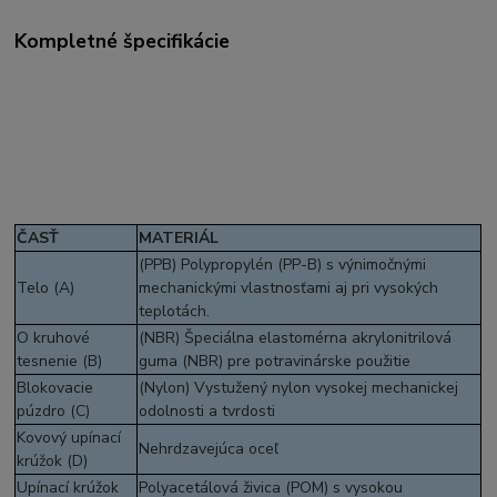
Kompletné špecifikácie
ČASŤ
MATERIÁL
(PPB) Polypropylén (PP-B) s výnimočnými
Telo (A)
mechanickými vlastnosťami aj pri vysokých
teplotách.
O kruhové
(NBR) Špeciálna elastomérna akrylonitrilová
tesnenie (B)
guma (NBR) pre potravinárske použitie
Blokovacie
(Nylon) Vystužený nylon vysokej mechanickej
púzdro (C)
odolnosti a tvrdosti
Kovový upínací
Nehrdzavejúca oceľ
krúžok (D)
Upínací krúžok
Polyacetálová živica (POM) s vysokou