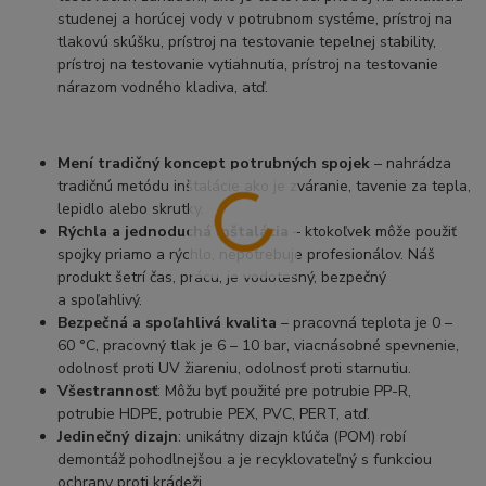
studenej a horúcej vody v potrubnom systéme, prístroj na
tlakovú skúšku, prístroj na testovanie tepelnej stability,
prístroj na testovanie vytiahnutia, prístroj na testovanie
nárazom vodného kladiva, atď.
Mení tradičný koncept potrubných spojek
– nahrádza
tradičnú metódu inštalácie ako je zváranie, tavenie za tepla,
lepidlo alebo skrutky.
Rýchla a jednoduchá inštalácia
– ktokoľvek môže použiť
spojky priamo a rýchlo, nepotrebuje profesionálov. Náš
produkt šetrí čas, prácu, je vodotesný, bezpečný
a spoľahlivý.
Bezpečná a spoľahlivá kvalita
– pracovná teplota je 0 –
60 °C, pracovný tlak je 6 – 10 bar, viacnásobné spevnenie,
odolnosť proti UV žiareniu, odolnosť proti starnutiu.
Všestrannosť
: Môžu byť použité pre potrubie PP-R,
potrubie HDPE, potrubie PEX, PVC, PERT, atď.
Jedinečný dizajn
: unikátny dizajn kľúča (POM) robí
demontáž pohodlnejšou a je recyklovateľný s funkciou
ochrany proti krádeži.