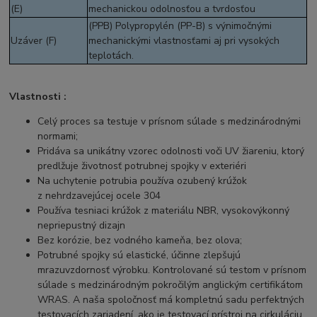
(E)
mechanickou odolnosťou a tvrdosťou
(PPB) Polypropylén (PP-B) s výnimočnými
Uzáver (F)
mechanickými vlastnosťami aj pri vysokých
teplotách.
Vlastnosti :
Celý proces sa testuje v prísnom súlade s medzinárodnými
normami;
Pridáva sa unikátny vzorec odolnosti voči UV žiareniu, ktorý
predlžuje životnosť potrubnej spojky v exteriéri
Na uchytenie potrubia používa ozubený krúžok
z nehrdzavejúcej ocele 304
Používa tesniaci krúžok z materiálu NBR, vysokovýkonný
nepriepustný dizajn
Bez korózie, bez vodného kameňa, bez olova;
Potrubné spojky sú elastické, účinne zlepšujú
mrazuvzdornosť výrobku. Kontrolované sú testom v prísnom
súlade s medzinárodným pokročilým anglickým certifikátom
WRAS. A naša spoločnosť má kompletnú sadu perfektných
testovacích zariadení, ako je testovací prístroj na cirkuláciu