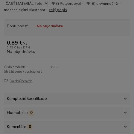
ČASŤ MATERIÁL Telo (A) (PPB) Polypropylén (PP-B) s výnimočnými
mechanickými vlastnosť...
celý popis
Dostupnosť
Na objednávku
0,89 €
/
ks
0,72 €
bez DPH
Na objednávku
Číslo produktu:
2530
Strážiť cenu / dostupnosť
Do obľúbených
Kompletné špecifikácie
Hodnotenie
0
Komentáre
0