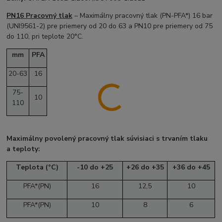
PN16 Pracovný tlak
– Maximálny pracovný tlak (PN-PFA*) 16 bar
(UNI9561-2) pre priemery od 20 do 63 a PN10 pre priemery od 75
do 110, pri teplote 20°C.
mm
PFA
20-63
16
75-
10
110
Maximálny povolený pracovný tlak súvisiaci s trvaním tlaku
a teploty:
Teplota (°C)
-10 do +25
+26 do +35
+36 do +45
PFA*(PN)
16
12,5
10
PFA*(PN)
10
8
6