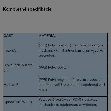
Kompletné špecifikácie
ČASŤ
MATERIÁL
(PPB) Polypropylén (PP-B) s výnimočnými
Telo (A)
mechanickými vlastnosťami aj pri vysokých
teplotách.
Blokovacie púzdro
(PPB) Polypropylén
(D)
(PPB) Polypropylén s farbivom s vysokou
Matica (B)
stabilitou voči UV žiareniu a odolnosti voči
teplu
Polyacetálová živica (POM) s vysokou
Upínací krúžok (C)
mechanickou odolnosťou a tvrdosťou