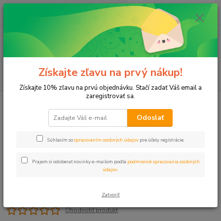
0
ks
+421 911 131 807
EUR
za
0 €
(Po-Pia, 8-17 hod.)
Menu
Získajte zľavu na prvý nákup!
Hľadať
Získajte 10% zľavu na prvú objednávku. Stačí zadať Váš email a
zaregistrovať sa.
Úvod
Spojka 25 PROFI
Odoslať
Spojka 25 PROFI
Súhlasím so
spracovaním osobných údajov
pre účely registrácie.
Prajem si odoberať novinky e-mailom podľa
podmienok spracovania osobných
údajov
.
Zatvoriť
Ohodnotiť produkt