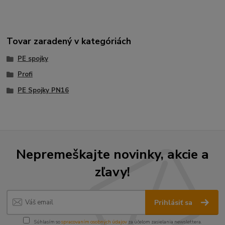
Tovar zaradený v kategóriách
PE spojky
Profi
PE Spojky PN16
Nepremeškajte novinky, akcie a
zľavy!
Prihlásiť sa
Súhlasím so
spracovaním osobných údajov
za účelom zasielania newslettera.