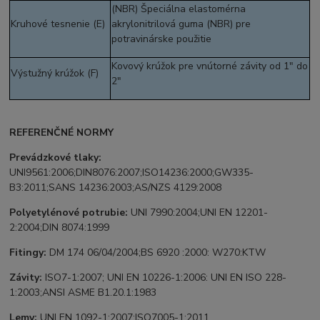
(NBR) Špeciálna elastomérna
Kruhové tesnenie (E)
akrylonitrilová guma (NBR) pre
potravinárske použitie
Kovový krúžok pre vnútorné závity od 1" do
Výstužný krúžok (F)
2"
REFERENČNÉ NORMY
Prevádzkové tlaky:
UNI9561:2006;DIN8076:2007;ISO14236:2000;GW335-
B3:2011;SANS 14236:2003;AS/NZS 4129:2008
Polyetylénové potrubie:
UNI 7990:2004;UNI EN 12201-
2:2004;DIN 8074:1999
Fitingy:
DM 174 06/04/2004;BS 6920 :2000: W270:KTW
Závity:
ISO7-1:2007; UNI EN 10226-1:2006: UNI EN ISO 228-
1:2003;ANSI ASME B1.20.1:1983
Lemy:
UNI EN 1092-1:2007;ISO7005-1:2011