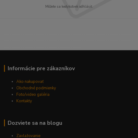
Môžete sa kedykoľvek odhlásiť.
----------------------------------------------------------------------
----------------------------------------------------------------------
------------------------------------------
Informácie pre zákazníkov
Ako nakupovať
Obchodné podmienky
Foto/video galéria
Kontakty
Dozviete sa na blogu
Zavlažovanie