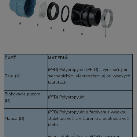
ČASŤ
MATERIÁL
(PPB) Polypropylén (PP-B) s výnimočnými
Telo (A)
mechanickými vlastnosťami aj pri vysokých
teplotách.
Blokovacie púzdro
(PPB) Polypropylén
(D)
(PPB) Polypropylén s farbivom s vysokou
Matica (B)
stabilitou voči UV žiareniu a odolnosti voči
teplu
Polyacetálová živica (POM) s vysokou