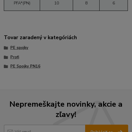
PFA*(PN)
10
8
6
Tovar zaradený v kategóriách
PE spojky
Profi
PE Spojky PN16
Nepremeškajte novinky, akcie a
zľavy!