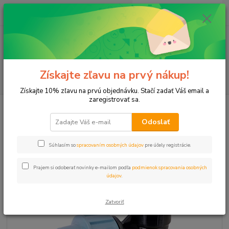
0
ks
+421 911 131 807
EUR
za
0 €
(Po-Pia, 8-17 hod.)
Menu
Získajte zľavu na prvý nákup!
Hľadať
Získajte 10% zľavu na prvú objednávku. Stačí zadať Váš email a
zaregistrovať sa.
Úvod
L-kus 25x3/4" VNZ PROFI
Odoslať
L-kus 25x3/4" VNZ PROFI
Súhlasím so
spracovaním osobných údajov
pre účely registrácie.
Prajem si odoberať novinky e-mailom podľa
podmienok spracovania osobných
údajov
.
Zatvoriť