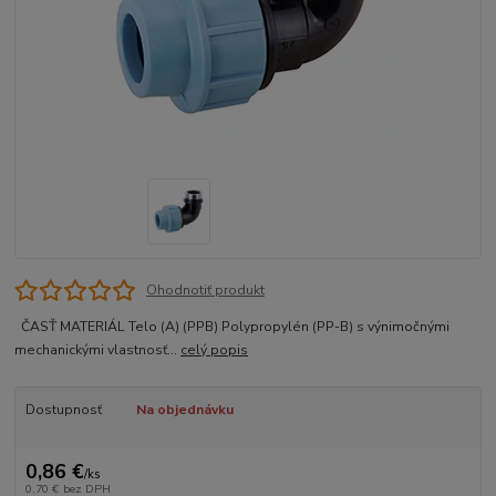
Ohodnotiť produkt
ČASŤ MATERIÁL Telo (A) (PPB) Polypropylén (PP-B) s výnimočnými
mechanickými vlastnosť...
celý popis
Dostupnosť
Na objednávku
0,86 €
/
ks
0,70 €
bez DPH