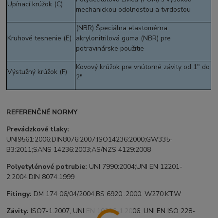
Upínací krúžok (C)
mechanickou odolnosťou a tvrdosťou
(NBR) Špeciálna elastomérna
Kruhové tesnenie (E)
akrylonitrilová guma (NBR) pre
potravinárske použitie
Kovový krúžok pre vnútorné závity od 1" do
Výstužný krúžok (F)
2"
REFERENČNÉ NORMY
Prevádzkové tlaky:
UNI9561:2006;DIN8076:2007;ISO14236:2000;GW335-
B3:2011;SANS 14236:2003;AS/NZS 4129:2008
Polyetylénové potrubie:
UNI 7990:2004;UNI EN 12201-
2:2004;DIN 8074:1999
Fitingy:
DM 174 06/04/2004;BS 6920 :2000: W270:KTW
Závity:
ISO7-1:2007; UNI EN 10226-1:2006: UNI EN ISO 228-