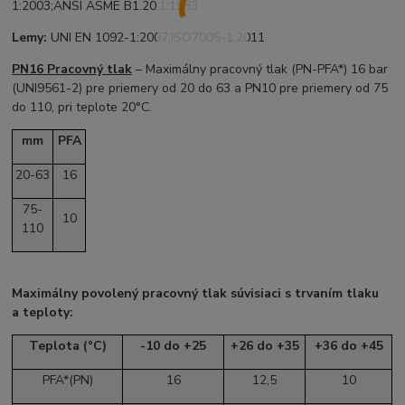
1:2003;ANSI ASME B1.20.1:1983
Lemy:
UNI EN 1092-1:2007;ISO7005-1:2011
PN16 Pracovný tlak
– Maximálny pracovný tlak (PN-PFA*) 16 bar
(UNI9561-2) pre priemery od 20 do 63 a PN10 pre priemery od 75
do 110, pri teplote 20°C.
mm
PFA
20-63
16
75-
10
110
Maximálny povolený pracovný tlak súvisiaci s trvaním tlaku
a teploty:
Teplota (°C)
-10 do +25
+26 do +35
+36 do +45
PFA*(PN)
16
12,5
10