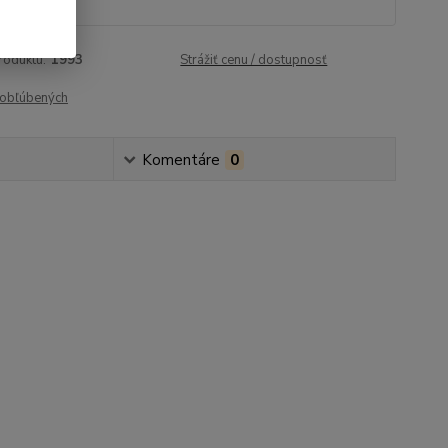
15 €
bez DPH
roduktu:
1993
Strážiť cenu / dostupnosť
obľúbených
Komentáre
0