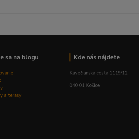
--------------------------------------------------------------------------
e sa na blogu
Kde nás nájdete
ovanie
Kavečianska cesta 1119/12
k
040 01 Košice
dy
y a terasy