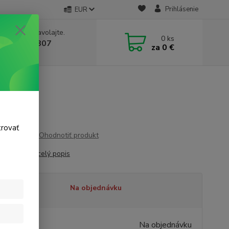
Prihlásenie
EUR
e si rady? Zavolajte.
0
ks
 911 131 807
za
0 €
a, 8-17 hod.)
trovať
Ohodnotiť produkt
 MMMMT 1"
celý popis
tupnosť
Na objednávku
,95 €
/
ks
Na objednávku