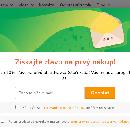
enky
Video
Kontakty
Ochrana súkromia
Blog
Neviet
Hľadať
+421
(Po-Pi
T-kus MMMMT 1"
us MMMMT 1"
Získajte zľavu na prvý nákup!
jte 10% zľavu na prvú objednávku. Stačí zadať Váš email a zaregis
sa.
T-kus
Odoslať
Dos
Súhlasím so
spracovaním osobných údajov
pre účely registrácie.
Prajem si odoberať novinky e-mailom podľa
podmienok spracovania osobných údajov
.
14