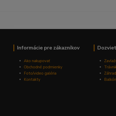
------------------------------------------------------------------
Informácie pre zákazníkov
Dozviet
Ako nakupovať
Zavlaž
Obchodné podmienky
Trávni
Foto/video galéria
Záhra
Kontakty
Balkón