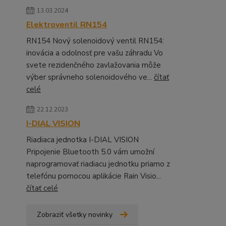
13.03.2024
Elektroventil RN154
RN154 Nový solenoidový ventil RN154:
inovácia a odolnosť pre vašu záhradu Vo
svete rezidenčného zavlažovania môže
výber správneho solenoidového ve...
čítať
celé
22.12.2023
I-DIAL VISION
Riadiaca jednotka I-DIAL VISION
Pripojenie Bluetooth 5.0 vám umožní
naprogramovať riadiacu jednotku priamo z
telefónu pomocou aplikácie Rain Visio...
čítať celé
Zobraziť všetky novinky