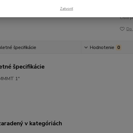
12,
Zatvoriť
Číslo p
Do 
etné špecifikácie
Hodnotenie
0
tné špecifikácie
MMMMT 1"
zaradený v kategóriách