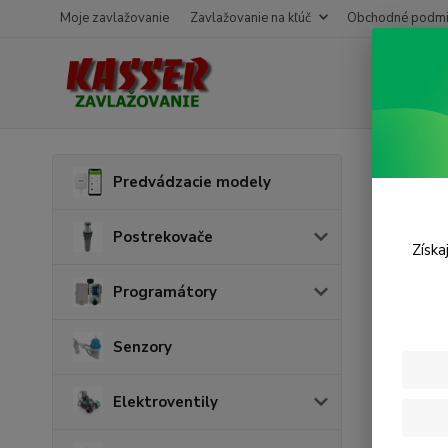
Moje zavlažovanie
Zavlažovanie na kľúč
Obchodné podmi
Úvod
Predvádzacie modely
T-k
Postrekovače
Získa
Programátory
Senzory
Elektroventily