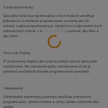
3 jednoduché kroky
Špeciálna funkcia programovania v troch krokoch umožňuje
jednoduché a intuitívne programovanie za menej ako 60
sekúnd. Logika programovania je založená na zodpovedaní troch
jednoduchých otázok: v ktorú dennú dobu polievať, ako dlho a
ako často.
One Look Display
3" podsvietený displej vám na prvý pohľad zobrazí úplný plán
zavlažovania. Na zobrazenie plánu zavlažovania už nie je
potrebné prechádzať rôznymi programovacími ponukami.
Odnímateľné
Odnímateľná elektronická jednotka umožňuje jednoduché
programovanie, výmenu batérie a rýchlu údržbu solenoidového
ventilu.