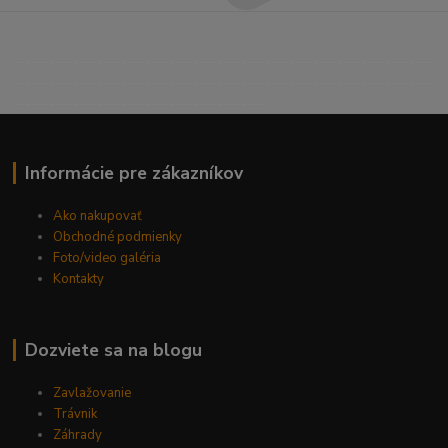
----------------------------------------------------------------------
----------------------------------------------------------------------
------------------------------------------
Informácie pre zákazníkov
Ako nakupovať
Obchodné podmienky
Foto/video galéria
Kontakty
Dozviete sa na blogu
Zavlažovanie
Trávnik
Záhrady