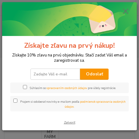
0
ks
+421 911 131 807
EUR
za
0 €
(Po-Pia, 8-17 hod.)
Menu
Získajte zľavu na prvý nákup!
Hľadať
Získajte 10% zľavu na prvú objednávku. Stačí zadať Váš email a
zaregistrovať sa.
Úvod
Záhradný program
KIT MY FARM PRECISION 30 + Amico+
(Balkóny)
Odoslať
KIT MY FARM PRECISION 30 +
Súhlasím so
spracovaním osobných údajov
pre účely registrácie.
Amico+ (Balkóny)
Prajem si odoberať novinky e-mailom podľa
podmienok spracovania osobných
Novinka
údajov
.
Zatvoriť