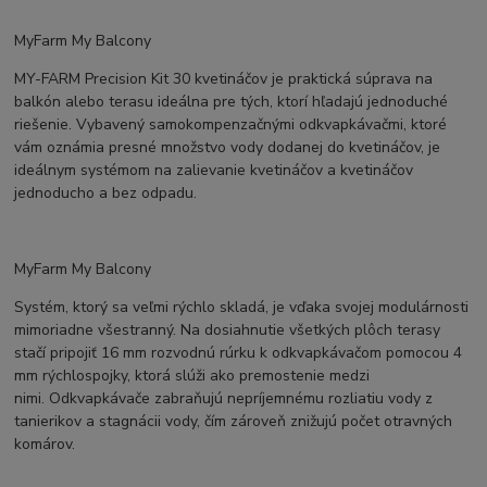
MyFarm My Balcony
MY-FARM Precision Kit 30 kvetináčov je praktická súprava na
balkón alebo terasu ideálna pre tých, ktorí hľadajú jednoduché
riešenie. Vybavený samokompenzačnými odkvapkávačmi, ktoré
vám oznámia presné množstvo vody dodanej do kvetináčov, je
ideálnym systémom na zalievanie kvetináčov a kvetináčov
jednoducho a bez odpadu.
MyFarm My Balcony
Systém, ktorý sa veľmi rýchlo skladá, je vďaka svojej modulárnosti
mimoriadne všestranný. Na dosiahnutie všetkých plôch terasy
stačí pripojiť 16 mm rozvodnú rúrku k odkvapkávačom pomocou 4
mm rýchlospojky, ktorá slúži ako premostenie medzi
nimi. Odkvapkávače zabraňujú nepríjemnému rozliatiu vody z
tanierikov a stagnácii vody, čím zároveň znižujú počet otravných
komárov.