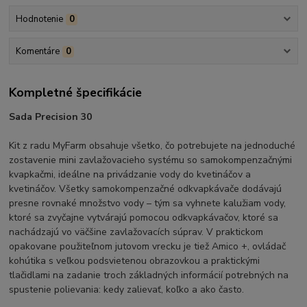
Hodnotenie
0
Komentáre
0
Kompletné špecifikácie
Sada Precision 30
Kit z radu MyFarm obsahuje všetko, čo potrebujete na jednoduché
zostavenie mini zavlažovacieho systému so samokompenzačnými
kvapkačmi, ideálne na privádzanie vody do kvetináčov a
kvetináčov. Všetky samokompenzačné odkvapkávače dodávajú
presne rovnaké množstvo vody – tým sa vyhnete kalužiam vody,
ktoré sa zvyčajne vytvárajú pomocou odkvapkávačov, ktoré sa
nachádzajú vo väčšine zavlažovacích súprav. V praktickom
opakovane použiteľnom jutovom vrecku je tiež Amico +, ovládač
kohútika s veľkou podsvietenou obrazovkou a praktickými
tlačidlami na zadanie troch základných informácií potrebných na
spustenie polievania: kedy zalievať, koľko a ako často.