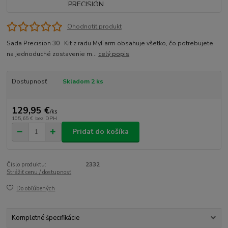
Ohodnotiť produkt
Sada Precision 30 Kit z radu MyFarm obsahuje všetko, čo potrebujete
na jednoduché zostavenie m...
celý popis
Dostupnosť
Skladom 2 ks
129,95 €
/
ks
105,65 €
bez DPH
Pridať do košíka
Číslo produktu:
2332
Strážiť cenu / dostupnosť
Do obľúbených
Kompletné špecifikácie