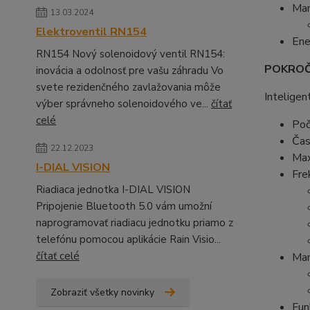
Man
13.03.2024
Elektroventil RN154
Ene
RN154 Nový solenoidový ventil RN154:
POKROČ
inovácia a odolnosť pre vašu záhradu Vo
svete rezidenčného zavlažovania môže
Inteligen
výber správneho solenoidového ve...
čítať
celé
Poč
Čas
22.12.2023
Max
I-DIAL VISION
Fre
Riadiaca jednotka I-DIAL VISION
Pripojenie Bluetooth 5.0 vám umožní
naprogramovať riadiacu jednotku priamo z
telefónu pomocou aplikácie Rain Visio...
čítať celé
Man
Zobraziť všetky novinky
Fun