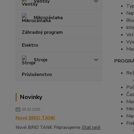
Ventily
Typ
Nap
Mikrozávlaha
Blu
Int
Záhradný program
Vst
Výs
Elektro
Max
Stroje
PROGRA
Rež
Príslušenstvo
Poč
Čas
Novinky
Max
Min
03.02.2025
Max
Nové BRIO TANK
Fre
Nové BRIO TANK Pripravujeme
čítať celé