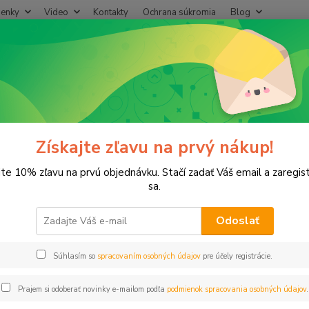
enky
Video
Kontakty
Ochrana súkromia
Blog
Neviet
Hľadať
+421
(Po-Pi
rogramátor IONIC VISION INDOOR 4vetvy
ramátor IONIC VISION INDOOR
Získajte zľavu na prvý nákup!
jte 10% zľavu na prvú objednávku. Stačí zadať Váš email a zaregis
sa.
IONIC 
Odoslať
riadiac
Súhlasím so
spracovaním osobných údajov
pre účely registrácie.
Dos
Prajem si odoberať novinky e-mailom podľa
podmienok spracovania osobných údajov
.