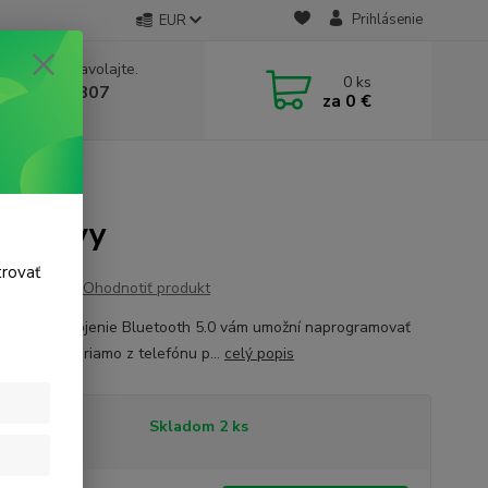
Prihlásenie
EUR
e si rady? Zavolajte.
0
ks
 911 131 807
za
0 €
a, 8-17 hod.)
 4vetvy
trovať
Ohodnotiť produkt
VISION Pripojenie Bluetooth 5.0 vám umožní naprogramovať
u jednotku priamo z telefónu p...
celý popis
tupnosť
Skladom 2 ks