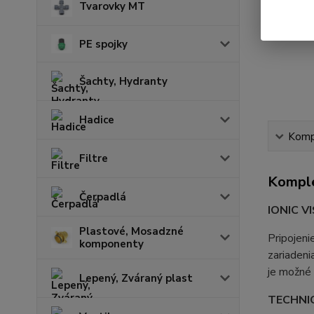
Tvarovky MT
PE spojky
Šachty, Hydranty
Hadice
Kompl
Filtre
Komple
Čerpadlá
IONIC V
Plastové, Mosadzné
Pripojeni
komponenty
zariadeni
je možné 
Lepený, Zváraný plast
TECHNI