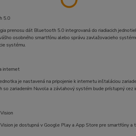
h 5.0
ia prenosu dát Bluetooth 5.0 integrovaná do riadiacich jednoti
vášho osobného smartfónu alebo správu zavlažovacieho systému 
cie systému.
a internet
jednotka je nastavená na pripojenie k internetu inštaláciou zariad
 so zariadením Nuvola a závlahový systém bude prístupný cez i
 Vision
 Vision je dostupná v Google Play a App Store pre smartfóny a t