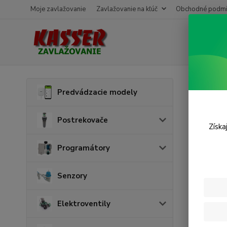
Moje zavlažovanie
Zavlažovanie na kľúč
Obchodné podmi
Úvod
P
Predvádzacie modely
Prog
Postrekovače
Získa
Novinka
Programátory
Senzory
Elektroventily