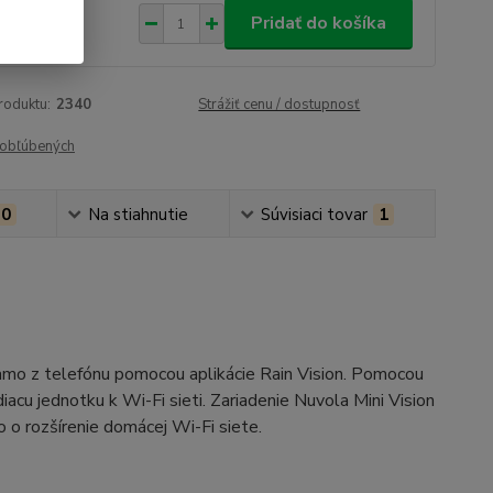
4,75 €
/
ks
Pridať do košíka
,81 €
bez DPH
roduktu:
2340
Strážiť cenu / dostupnosť
obľúbených
0
Na stiahnutie
Súvisiaci tovar
1
iamo z telefónu pomocou aplikácie Rain Vision. Pomocou
iacu jednotku k Wi-Fi sieti. Zariadenie Nuvola Mini Vision
o o rozšírenie domácej Wi-Fi siete.