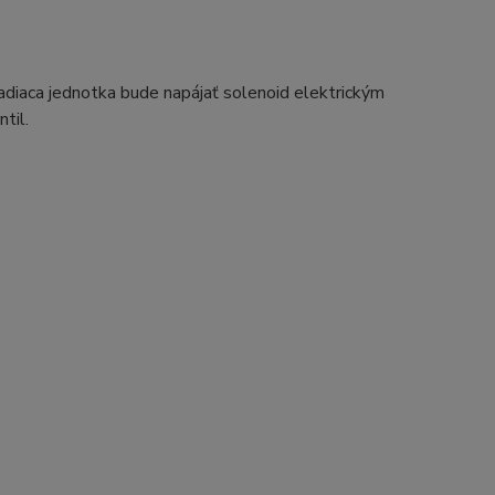
adiaca jednotka bude napájať solenoid elektrickým
til.