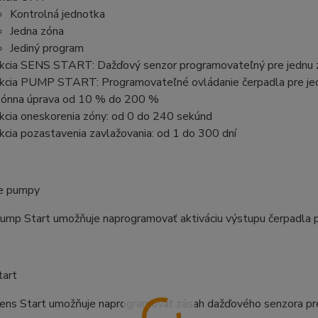
Kontrolná jednotka
Jedna zóna
Jediný program
kcia SENS START: Dažďový senzor programovateľný pre jednu 
kcia PUMP START: Programovateľné ovládanie čerpadla pre je
ónna úprava od 10 % do 200 %
kcia oneskorenia zóny: od 0 do 240 sekúnd
kcia pozastavenia zavlažovania: od 1 do 300 dní
e pumpy
ump Start umožňuje naprogramovať aktiváciu výstupu čerpadla p
tart
Sens Start umožňuje naprogramovať zásah dažďového senzora pre