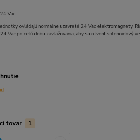
 24 Vac
jednotky ovládajú normálne uzavreté 24 Vac elektromagnety. Ri
24 Vac po celú dobu zavlažovania, aby sa otvoril solenoidový ven
ahnutie
od
ci tovar
1