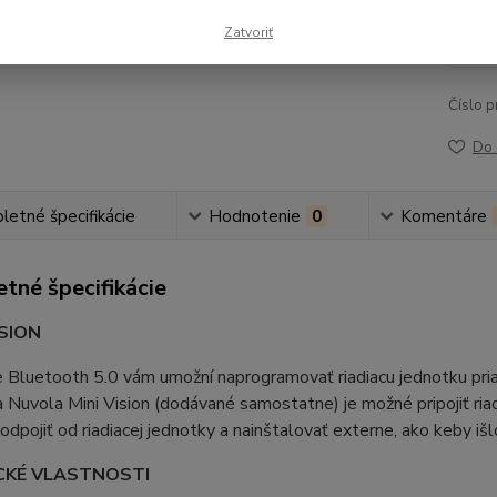
15
Zatvoriť
125
Číslo p
Do 
etné špecifikácie
Hodnotenie
0
Komentáre
tné špecifikácie
ISION
e Bluetooth 5.0 vám umožní naprogramovať riadiacu jednotku pr
a Nuvola Mini Vision (dodávané samostatne) je možné pripojiť riad
odpojiť od riadiacej jednotky a nainštalovať externe, ako keby išl
CKÉ VLASTNOSTI