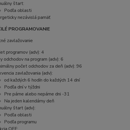
uálny štart:
Podľa oblasti
rgeticky nezávislá pamäť
ILÉ PROGRAMOVANIE
tné zavlažovanie
et programov (adv): 4
y odchodov na program (adv): 6
imálny počet odchodov za deň (adv): 96
kvencia zavlažovania (adv):
od každých 6 hodín do každých 14 dní
Podľa dní v týždni
Pre párne alebo nepárne dni -31
Na jeden kalendárny deň
uálny štart (adv):
Podľa oblasti
Podľa programu
kcia OFF: