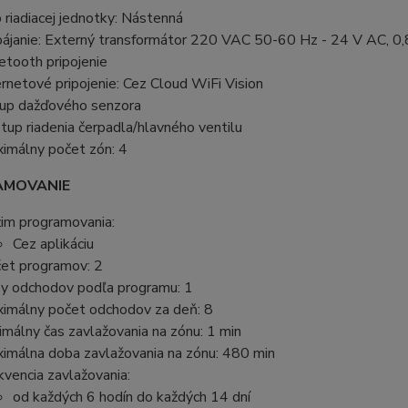
 riadiacej jednotky: Nástenná
ájanie: Externý transformátor 220 VAC 50-60 Hz - 24 V AC, 
etooth pripojenie
ernetové pripojenie: Cez Cloud WiFi Vision
up dažďového senzora
tup riadenia čerpadla/hlavného ventilu
imálny počet zón: 4
MOVANIE
im programovania:
Cez aplikáciu
et programov: 2
y odchodov podľa programu: 1
imálny počet odchodov za deň: 8
imálny čas zavlažovania na zónu: 1 min
imálna doba zavlažovania na zónu: 480 min
kvencia zavlažovania:
od každých 6 hodín do každých 14 dní