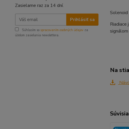
Zasielame raz za 14 dní.
Solenoid
Prihlásiť sa
Riadiace 
signálom 
Súhlasím so
spracovaním osobných údajov
za
účelom zasielania newslettera.
Na sti
Náv
Súvisia