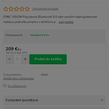
Ohodnotiť produkt
IONIC VISION Pripojenie Bluetooth 5.0 vám umožní naprogramovať
riadiacu jednotku priamo z telefónu p...
celý popis
Dostupnosť
Skladom 9 ks
209 €
/
ks
169,92 €
bez DPH
Pridať do košíka
Číslo produktu:
2343
Strážiť cenu / dostupnosť
Do obľúbených
Kompletné špecifikácie