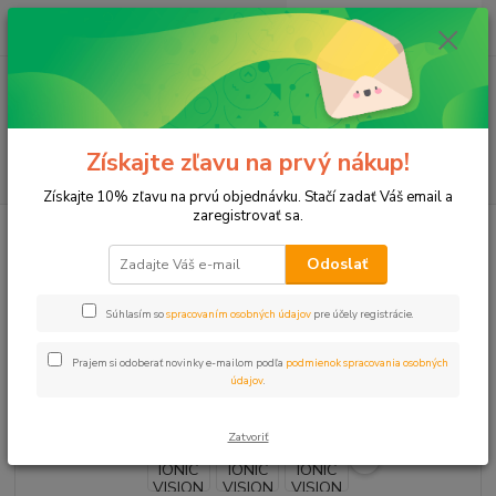
0
ks
+421 911 131 807
EUR
za
0 €
(Po-Pia, 8-17 hod.)
Menu
Získajte zľavu na prvý nákup!
Hľadať
Získajte 10% zľavu na prvú objednávku. Stačí zadať Váš email a
zaregistrovať sa.
Úvod
Programátor IONIC VISION INDOOR 10vetiev
Odoslať
Programátor IONIC VISION
INDOOR 10vetiev
Súhlasím so
spracovaním osobných údajov
pre účely registrácie.
Novinka
Prajem si odoberať novinky e-mailom podľa
podmienok spracovania osobných
údajov
.
Zatvoriť