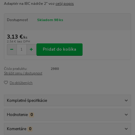
Adaptér na IBC nádrže 2" voz
celý popis
Dostupnosť
Skladom 98 ks
3,13 €
/
ks
2,54 €
bez DPH
Pridať do košíka
Číslo produktu:
2980
Strážiť cenu / dostupnosť
Do obľúbených
Kompletné špecifikácie
Hodnotenie
0
Komentáre
0