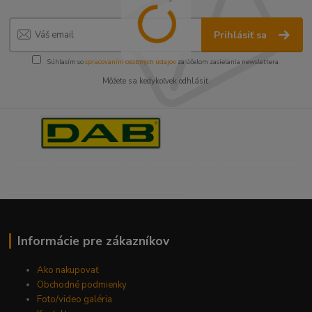
Prihlásiť sa
Súhlasím so
spracovaním osobných údajov
za účelom zasielania newslettera.
Môžete sa kedykoľvek odhlásiť.
----------------------------------------------------------------------
----------------------------------------------------------------------
------------------------------------------
Informácie pre zákazníkov
Ako nakupovať
Obchodné podmienky
Foto/video galéria