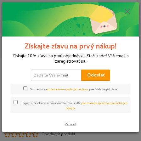
0
ks
+421 911 131 807
EUR
za
0 €
(Po-Pia, 8-17 hod.)
Menu
Získajte zľavu na prvý nákup!
Hľadať
Získajte 10% zľavu na prvú objednávku. Stačí zadať Váš email a
zaregistrovať sa.
Úvod
Plastové, Mosadzné komponenty
Adaptér na IBC nádrže 2" voz
Odoslať
Adaptér na IBC nádrže 2" voz
Súhlasím so
spracovaním osobných údajov
pre účely registrácie.
Prajem si odoberať novinky e-mailom podľa
podmienok spracovania osobných
údajov
.
Zatvoriť
Ohodnotiť produkt