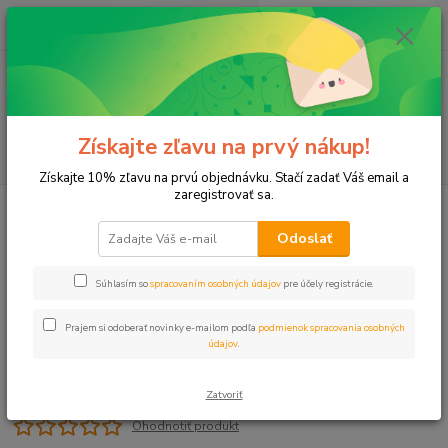
0
ks
+421 911 131 807
EUR
za
0 €
(Po-Pia, 8-17 hod.)
Menu
Získajte zľavu na prvý nákup!
Hľadať
Získajte 10% zľavu na prvú objednávku. Stačí zadať Váš email a
zaregistrovať sa.
Úvod
Plastové, Mosadzné komponenty
Adaptér na IBC nádrže 3/4" voz
Odoslať
Adaptér na IBC nádrže 3/4" voz
Súhlasím so
spracovaním osobných údajov
pre účely registrácie.
Prajem si odoberať novinky e-mailom podľa
podmienok spracovania osobných
údajov
.
Zatvoriť
Ohodnotiť produkt