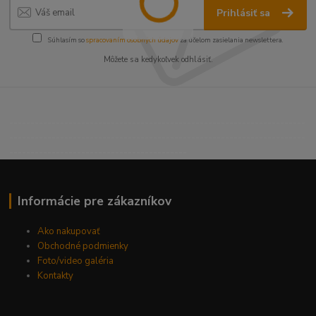
Prihlásiť sa
Súhlasím so
spracovaním osobných údajov
za účelom zasielania newslettera.
Môžete sa kedykoľvek odhlásiť.
----------------------------------------------------------------------
----------------------------------------------------------------------
------------------------------------------
Informácie pre zákazníkov
Ako nakupovať
Obchodné podmienky
Foto/video galéria
Kontakty