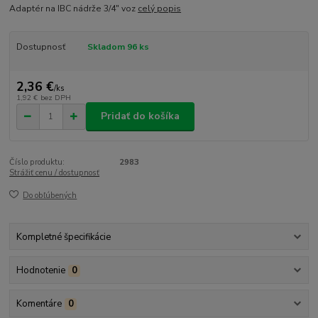
Adaptér na IBC nádrže 3/4" voz
celý popis
Dostupnosť
Skladom 96 ks
2,36 €
/
ks
1,92 €
bez DPH
Pridať do košíka
Číslo produktu:
2983
Strážiť cenu / dostupnosť
Do obľúbených
Kompletné špecifikácie
Hodnotenie
0
Komentáre
0