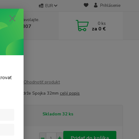
Prihlásenie
EUR
e si rady? Zavolajte.
0
ks
 911 131 807
za
0 €
a, 8-17 hod.)
trovať
Ohodnotiť produkt
r na IBC nádrže Spojka 32mm
celý popis
tupnosť
Skladom 32 ks
65 €
/
ks
Pridať do košíka