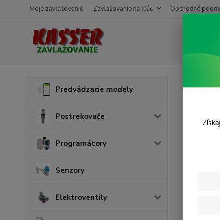
Moje zavlažovanie
Zavlažovanie na kľúč
Obchodné podmi
Úvod
P
Predvádzacie modely
Adap
Postrekovače
Získa
Programátory
Senzory
Elektroventily