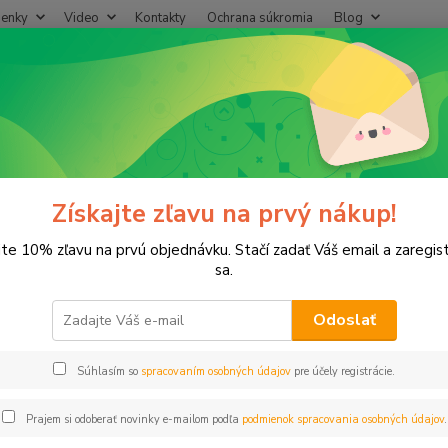
enky
Video
Kontakty
Ochrana súkromia
Blog
Neviet
Hľadať
+421
(Po-Pi
lastové, Mosadzné komponenty
Adaptér na IBC nádrže Spojka 32mm
tér na IBC nádrže Spojka 32mm
Získajte zľavu na prvý nákup!
jte 10% zľavu na prvú objednávku. Stačí zadať Váš email a zaregis
sa.
Adapté
Odoslať
Dos
Súhlasím so
spracovaním osobných údajov
pre účely registrácie.
Prajem si odoberať novinky e-mailom podľa
podmienok spracovania osobných údajov
.
5,