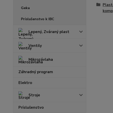
Plas
Geka
komp
Príslušenstvo k IBC
Lepený, Zváraný plast
Ventily
Mikrozávlaha
Záhradný program
Elektro
Stroje
Príslušenstvo