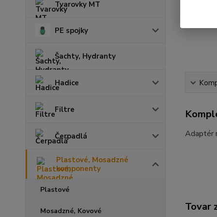
Tvarovky MT
PE spojky
Šachty, Hydranty
Kompl
Hadice
Filtre
Komple
Adaptér 
Čerpadlá
Plastové, Mosadzné
komponenty
Plastové
Tovar 
Mosadzné, Kovové