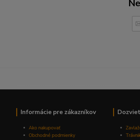
Ne
------------------------------------------------------------------
Informácie pre zákazníkov
Dozviet
Ako nakupovať
Zavlaž
Obchodné podmienky
Trávni