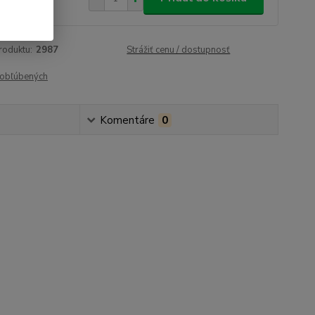
 €
bez DPH
roduktu:
2987
Strážiť cenu / dostupnosť
obľúbených
Komentáre
0