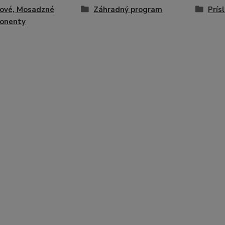
tové, Mosadzné
Záhradný program
Prís
onenty