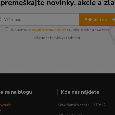
premeškajte novinky, akcie a zľa
Prihlásiť sa
Súhlasím so
spracovaním osobných údajov
za účelom zasielania newslettera.
Môžete sa kedykoľvek odhlásiť.
--------------------------------------------------------------------------
e sa na blogu
Kde nás nájdete
ovanie
Kavečianska cesta 1119/12
k