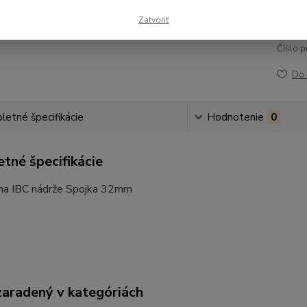
4,59
Zatvoriť
Číslo p
Do 
etné špecifikácie
Hodnotenie
0
tné špecifikácie
na IBC nádrže Spojka 32mm
zaradený v kategóriách