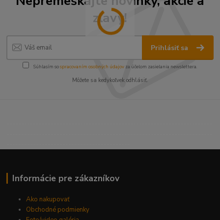
Nepremeškajte novinky, akcie a
zľavy!
Prihlásiť sa
Súhlasím so
spracovaním osobných údajov
za účelom zasielania newslettera.
Môžete sa kedykoľvek odhlásiť.
----------------------------------------------------------------------
----------------------------------------------------------------------
------------------------------------------
Informácie pre zákazníkov
Ako nakupovať
Obchodné podmienky