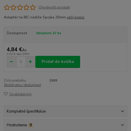
Ohodnotiť produkt
Adaptér na IBC nádrže Spojka 25mm
celý popis
Dostupnosť
Skladom 37 ks
4,84 €
/
ks
3,93 €
bez DPH
Pridať do košíka
Číslo produktu:
2988
Strážiť cenu / dostupnosť
Do obľúbených
Kompletné špecifikácie
Hodnotenie
0