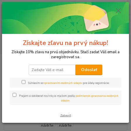
0
ks
+421 911 131 807
EUR
za
0 €
(Po-Pia, 8-17 hod.)
Menu
Získajte zľavu na prvý nákup!
Hľadať
Získajte 10% zľavu na prvú objednávku. Stačí zadať Váš email a
zaregistrovať sa.
Úvod
Plastové, Mosadzné komponenty
Adaptér na IBC nádrže Spojka
25mm
Odoslať
Adaptér na IBC nádrže Spojka
Súhlasím so
spracovaním osobných údajov
pre účely registrácie.
25mm
Prajem si odoberať novinky e-mailom podľa
podmienok spracovania osobných
údajov
.
Zatvoriť