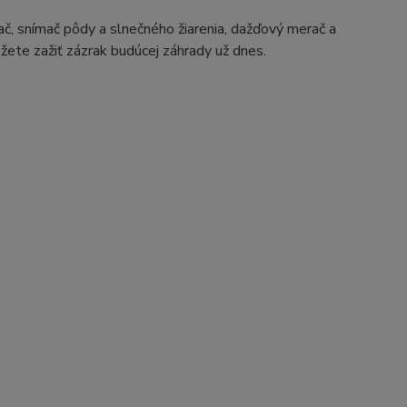
ač, snímač pôdy a slnečného žiarenia, dažďový merač a
žete zažiť zázrak budúcej záhrady už dnes.