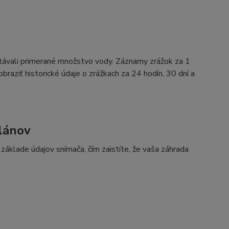
stávali primerané množstvo vody. Záznamy zrážok za 1
raziť historické údaje o zrážkach za 24 hodín, 30 dní a
plánov
áklade údajov snímača, čím zaistíte, že vaša záhrada