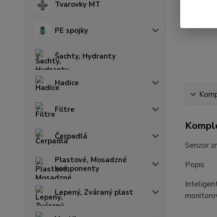
Tvarovky MT
PE spojky
Šachty, Hydranty
Hadice
Kompl
Filtre
Komple
Čerpadlá
Senzor z
Plastové, Mosadzné
Popis
komponenty
Inteligen
Lepený, Zváraný plast
monitorov