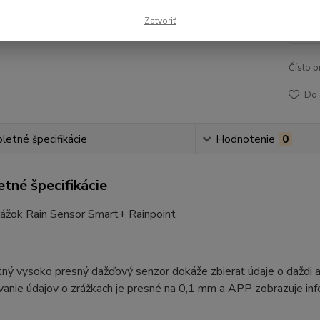
22
Zatvoriť
18,
Číslo p
Do 
etné špecifikácie
Hodnotenie
0
tné špecifikácie
rážok Rain Sensor Smart+ Rainpoint
tný vysoko presný dažďový senzor dokáže zbierať údaje o daždi a 
anie údajov o zrážkach je presné na 0,1 mm a APP zobrazuje infor