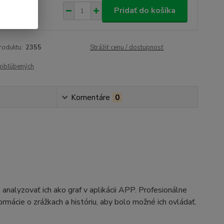
,95 €
/
ks
Pridať do košíka
66 €
bez DPH
roduktu:
2355
Strážiť cenu / dostupnosť
obľúbených
Komentáre
0
analyzovať ich ako graf v aplikácii APP. Profesionálne
mácie o zrážkach a históriu, aby bolo možné ich ovládať.