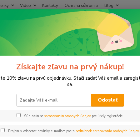
enky
Video
Kontakty
Ochrana súkromia
Blog
Neviet
Hľadať
+421
(Po-Pi
enzor zrážok Rain Sensor Smart+ Rainpoint
or zrážok Rain Sensor Smart+ R
Získajte zľavu na prvý nákup!
jte 10% zľavu na prvú objednávku. Stačí zadať Váš email a zaregis
sa.
Senzor
Odoslať
vysoko
Súhlasím so
spracovaním osobných údajov
pre účely registrácie.
Dos
Prajem si odoberať novinky e-mailom podľa
podmienok spracovania osobných údajov
.