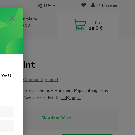
Prihlásenie
EUR
e si rady? Zavolajte.
0
ks
 911 131 807
za
0 €
a, 8-17 hod.)
ainpoint
trovať
Ohodnotiť produkt
 zrážok Rain Sensor Smart+ Rainpoint Popis Inteligentný
 presný dažďový senzor dokáž...
celý popis
tupnosť
Skladom 30 ks