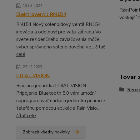
13.03.2024
RainPoint
Elektroventil RN154
vonkajší 
RN154 Nový solenoidový ventil RN154:
inovácia a odolnosť pre vašu záhradu Vo
svete rezidenčného zavlažovania môže
výber správneho solenoidového ve...
čítať
celé
22.12.2023
I-DIAL VISION
Tovar 
Riadiaca jednotka I-DIAL VISION
Senz
Pripojenie Bluetooth 5.0 vám umožní
naprogramovať riadiacu jednotku priamo z
telefónu pomocou aplikácie Rain Visio...
čítať celé
Zobraziť všetky novinky