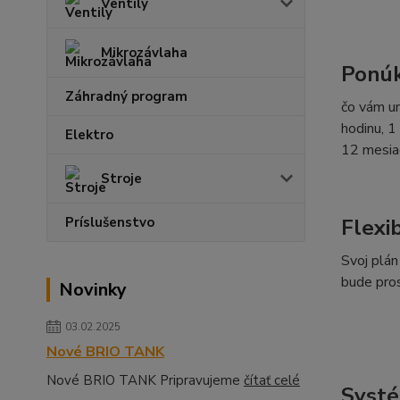
Ventily
Mikrozávlaha
Ponúk
Záhradný program
čo vám um
hodinu, 1
Elektro
12 mesia
Stroje
Flexi
Príslušenstvo
Svoj plán
bude pros
Novinky
03.02.2025
Nové BRIO TANK
Nové BRIO TANK Pripravujeme
čítať celé
Systé