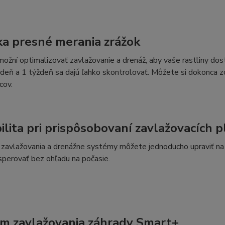
a presné merania zrážok
ožní optimalizovať zavlažovanie a drenáž, aby vaše rastliny do
 deň a 1 týždeň sa dajú ľahko skontrolovať. Môžete si dokonca zob
cov.
bilita pri prispôsobovaní zavlažovacích 
 zavlažovania a drenážne systémy môžete jednoducho upraviť na z
perovať bez ohľadu na počasie.
m zavlažovania záhrady Smart+