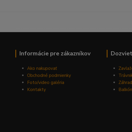
------------------------------------------------------------------
Informácie pre zákazníkov
Dozviet
Ako nakupovať
Zavlaž
Obchodné podmienky
Trávni
Foto/video galéria
Záhra
Kontakty
Balkón