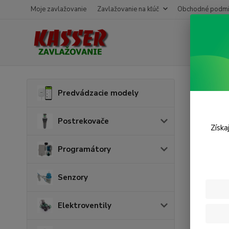
Moje zavlažovanie
Zavlažovanie na kľúč
Obchodné podmi
Úvod
S
Predvádzacie modely
Senz
Postrekovače
Získa
Programátory
Senzory
Elektroventily