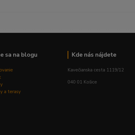
--------------------------------------------------------------------------
e sa na blogu
Kde nás nájdete
ovanie
Kavečianska cesta 1119/12
k
040 01 Košice
dy
y a terasy