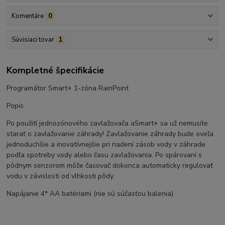
Komentáre
0
Súvisiaci tovar
1
Kompletné špecifikácie
Programátor Smart+ 1-zóna RainPoint
Popis
Po použití jednozónového zavlažovača aSmart+ sa už nemusíte
starať o zavlažovanie záhrady! Zavlažovanie záhrady bude oveľa
jednoduchšie a inovatívnejšie pri riadení zásob vody v záhrade
podľa spotreby vody alebo času zavlažovania. Po spárovaní s
pôdnym senzorom môže časovač dokonca automaticky regulovať
vodu v závislosti od vlhkosti pôdy.
Napájanie 4* AA batériami (nie sú súčasťou balenia)