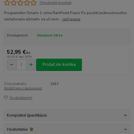
Ohodnotiť produkt
Programátor Smart+ 1-zóna RainPoint Popis Po použití jednozónového
zavlažovača aSmart+ sa už nem...
celý popis
Dostupnosť
Skladom 26 ks
52,95 €
/
ks
43,05 €
bez DPH
Pridať do košíka
Číslo produktu:
2357
Strážiť cenu / dostupnosť
Do obľúbených
Kompletné špecifikácie
Hodnotenie
0