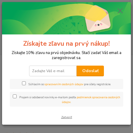
0
ks
+421 911 131 807
EUR
za
0 €
(Po-Pia, 8-17 hod.)
Menu
Získajte zľavu na prvý nákup!
Hľadať
Získajte 10% zľavu na prvú objednávku. Stačí zadať Váš email a
zaregistrovať sa.
Úvod
Programátor Smart+ 1-zóna RainPoint
Odoslať
Programátor Smart+ 1-zóna
RainPoint
Súhlasím so
spracovaním osobných údajov
pre účely registrácie.
Prajem si odoberať novinky e-mailom podľa
podmienok spracovania osobných
údajov
.
Zatvoriť