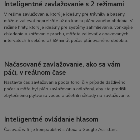
Inteligentné zavlažovanie s 2 režimami
V režime zavlažovania, ktorý je ideálny pre trávniky a bazény,
môžete zalievať nepretržite až do konca plánovaného
obdobia.
V
režime hmly, ktorý je ideálny pre systémy zahmlievania, vonkajšie
chladenie a znižovanie prachu, môžete zalievať v opakovaných
intervaloch 5 sekúnd až 59 minút počas plánovaného obdobia.
Načasované zavlažovanie, ako sa vám
páči, v reálnom čase
Nastavte čas zavlažovania podľa toho, či v prípade daždivého
počasia môže byť plán zavlažovania odložený, aby ste predišli
zbytočnému plytvaniu vodou a ušetrili náklady na zavlažovanie.
Inteligentné ovládanie hlasom
Časovač wifi je kompatibilný s Alexa a Google Assistant.