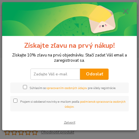
0
ks
+421 911 131 807
EUR
za
0 €
(Po-Pia, 8-17 hod.)
Menu
Získajte zľavu na prvý nákup!
Hľadať
Získajte 10% zľavu na prvú objednávku. Stačí zadať Váš email a
zaregistrovať sa.
Úvod
Hadice
Hadica C 20mm x 2 PN06 LDPE
Odoslať
Hadica C 20mm x 2 PN06 LDPE
Súhlasím so
spracovaním osobných údajov
pre účely registrácie.
Prajem si odoberať novinky e-mailom podľa
podmienok spracovania osobných
údajov
.
Zatvoriť
Ohodnotiť produkt