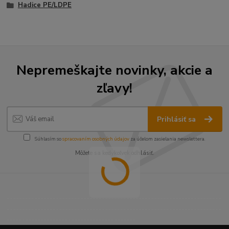
Hadice PE/LDPE
Nepremeškajte novinky, akcie a
zľavy!
Prihlásiť sa
Súhlasím so
spracovaním osobných údajov
za účelom zasielania newslettera.
Môžete sa kedykoľvek odhlásiť.
----------------------------------------------------------------------
----------------------------------------------------------------------
------------------------------------------