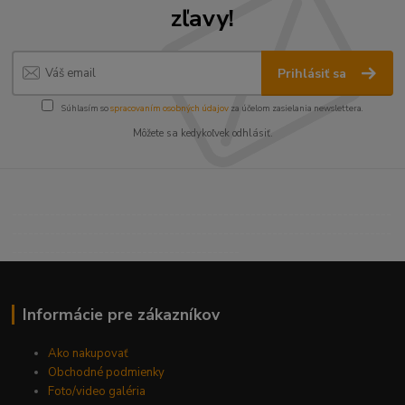
zľavy!
Prihlásiť sa
Súhlasím so
spracovaním osobných údajov
za účelom zasielania newslettera.
Môžete sa kedykoľvek odhlásiť.
----------------------------------------------------------------------
----------------------------------------------------------------------
------------------------------------------
Informácie pre zákazníkov
Ako nakupovať
Obchodné podmienky
Foto/video galéria