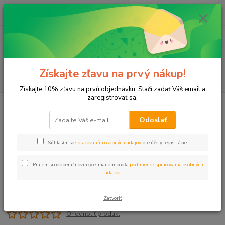
0
ks
+421 911 131 807
EUR
za
0 €
(Po-Pia, 8-17 hod.)
Menu
Získajte zľavu na prvý nákup!
Hľadať
Získajte 10% zľavu na prvú objednávku. Stačí zadať Váš email a
zaregistrovať sa.
Úvod
Programátor Wifi 16-zón SMART
Odoslať
Programátor Wifi 16-zón SMART
Súhlasím so
spracovaním osobných údajov
pre účely registrácie.
Prajem si odoberať novinky e-mailom podľa
podmienok spracovania osobných
údajov
.
Zatvoriť
Ohodnotiť produkt