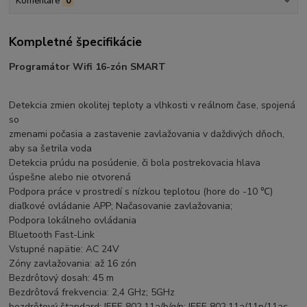
Komentáre
0
Kompletné špecifikácie
Programátor Wifi 16-zón SMART
Detekcia zmien okolitej teploty a vlhkosti v reálnom čase, spojená
so
zmenami počasia a zastavenie zavlažovania v daždivých dňoch,
aby sa šetrila voda
Detekcia prúdu na posúdenie, či bola postrekovacia hlava
úspešne alebo nie otvorená
Podpora práce v prostredí s nízkou teplotou (hore do -10 ℃)
diaľkové ovládanie APP; Načasovanie zavlažovania;
Podpora lokálneho ovládania
Bluetooth Fast-Link
Vstupné napätie: AC 24V
Zóny zavlažovania: až 16 zón
Bezdrôtový dosah: 45 m
Bezdrôtová frekvencia: 2,4 GHz; 5GHz
bezdrôtový štandard: IEEE 802.11a/b/g/n; IEEE 802.11a/11n/11ac