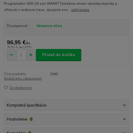
Programátor Wifi 16-zón SMART Detekcia zmien okolitej teploty a
vlhkosti v reálnom čase, spojená soz...
celý popis
Dostupnosť
Skladom 43 ks
96,95 €
/
ks
78,82 €
bez DPH
Pridať do košíka
Číslo produktu:
2365
Strážiť cenu / dostupnosť
Do obľúbených
Kompletné špecifikácie
Hodnotenie
0