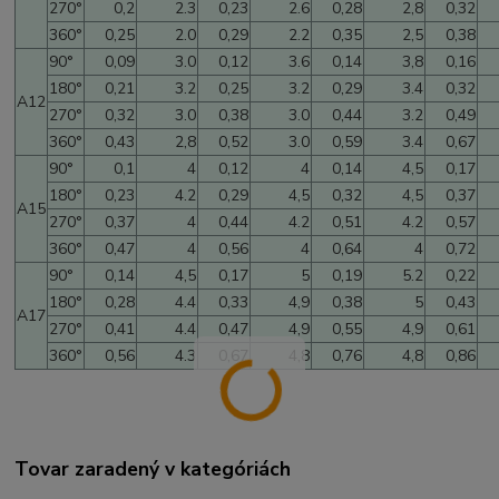
270°
0,2
2.3
0,23
2.6
0,28
2,8
0,32
360°
0,25
2.0
0,29
2.2
0,35
2,5
0,38
90°
0,09
3.0
0,12
3.6
0,14
3,8
0,16
180°
0,21
3.2
0,25
3.2
0,29
3.4
0,32
A12
270°
0,32
3.0
0,38
3.0
0,44
3.2
0,49
360°
0,43
2,8
0,52
3.0
0,59
3.4
0,67
90°
0,1
4
0,12
4
0,14
4,5
0,17
180°
0,23
4.2
0,29
4,5
0,32
4,5
0,37
A15
270°
0,37
4
0,44
4.2
0,51
4.2
0,57
360°
0,47
4
0,56
4
0,64
4
0,72
90°
0,14
4,5
0,17
5
0,19
5.2
0,22
180°
0,28
4.4
0,33
4,9
0,38
5
0,43
A17
270°
0,41
4.4
0,47
4,9
0,55
4,9
0,61
360°
0,56
4.3
0,67
4,8
0,76
4,8
0,86
Tovar zaradený v kategóriách