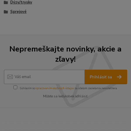
Dýzy/trysky
Sprejové
Nepremeškajte novinky, akcie a
zľavy!
Prihlásiť sa
Súhlasím so
spracovaním osobných údajov
za účelom zasielania newslettera.
Môžete sa kedykoľvek odhlásiť.
----------------------------------------------------------------------
----------------------------------------------------------------------