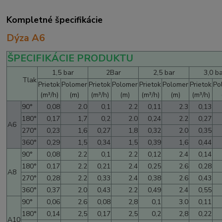
Kompletné špecifikácie
Dýza A6
ŠPECIFIKÁCIE PRODUKTU
1,5 bar
2Bar
2,5 bar
3,0 b
Tlak
Prietok
Polomer
Prietok
Polomer
Prietok
Polomer
Prietok
Po
(m³/h)
(m)
(m³/h)
(m)
(m³/h)
(m)
(m³/h)
90°
0,08
2.0
0,1
2.2
0,11
2.3
0,13
180°
0,17
1,7
0,2
2.0
0,24
2.2
0,27
A6
270°
0,23
1,6
0,27
1,8
0,32
2.0
0,35
360°
0,29
1,5
0,34
1,5
0,39
1,6
0,44
90°
0,08
2.2
0,1
2.2
0,12
2.4
0,14
180°
0,17
2.2
0,21
2.4
0,25
2.6
0,28
A8
270°
0,28
2.2
0,33
2.4
0,38
2.6
0,43
360°
0,37
2.0
0,43
2.2
0,49
2.4
0,55
90°
0,06
2.6
0,08
2,8
0,1
3.0
0,11
180°
0,14
2,5
0,17
2,5
0,2
2,8
0,22
A10