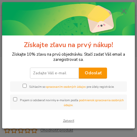
0
ks
+421 911 131 807
EUR
za
0 €
(Po-Pia, 8-17 hod.)
Menu
Získajte zľavu na prvý nákup!
Hľadať
Získajte 10% zľavu na prvú objednávku. Stačí zadať Váš email a
zaregistrovať sa.
Úvod
Dýza A6
Odoslať
Dýza A6
Súhlasím so
spracovaním osobných údajov
pre účely registrácie.
Prajem si odoberať novinky e-mailom podľa
podmienok spracovania osobných
údajov
.
Zatvoriť
Ohodnotiť produkt