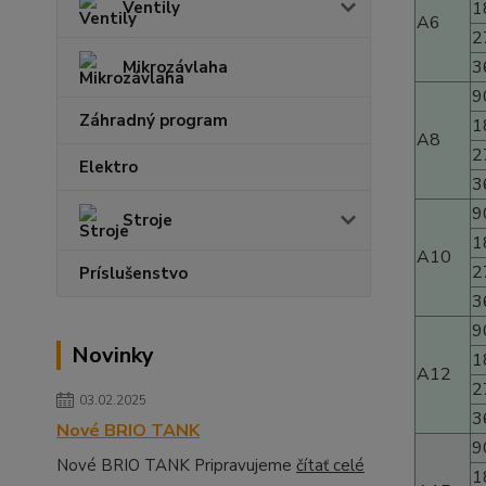
Ventily
1
A6
2
3
Mikrozávlaha
9
Záhradný program
1
A8
2
Elektro
3
9
Stroje
1
A10
2
Príslušenstvo
3
9
Novinky
1
A12
2
03.02.2025
3
Nové BRIO TANK
9
Nové BRIO TANK Pripravujeme
čítať celé
1