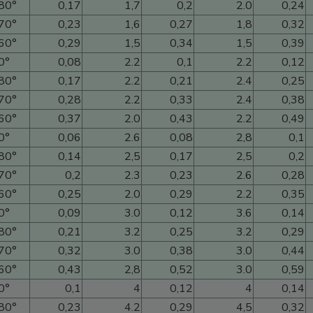
80°
0,17
1,7
0,2
2.0
0,24
70°
0,23
1,6
0,27
1,8
0,32
60°
0,29
1,5
0,34
1,5
0,39
0°
0,08
2.2
0,1
2.2
0,12
80°
0,17
2.2
0,21
2.4
0,25
70°
0,28
2.2
0,33
2.4
0,38
60°
0,37
2.0
0,43
2.2
0,49
0°
0,06
2.6
0,08
2,8
0,1
80°
0,14
2,5
0,17
2,5
0,2
70°
0,2
2.3
0,23
2.6
0,28
60°
0,25
2.0
0,29
2.2
0,35
0°
0,09
3.0
0,12
3.6
0,14
80°
0,21
3.2
0,25
3.2
0,29
70°
0,32
3.0
0,38
3.0
0,44
60°
0,43
2,8
0,52
3.0
0,59
0°
0,1
4
0,12
4
0,14
80°
0,23
4.2
0,29
4,5
0,32