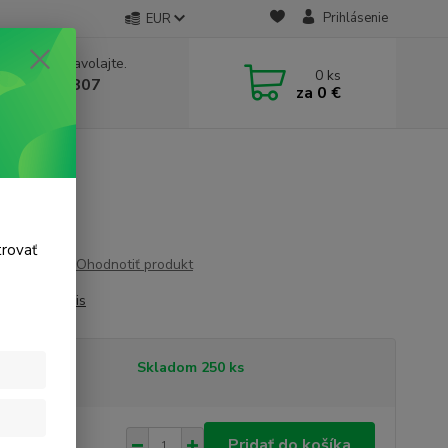
Prihlásenie
EUR
e si rady? Zavolajte.
0
ks
 911 131 807
za
0 €
a, 8-17 hod.)
trovať
Ohodnotiť produkt
A15
celý popis
tupnosť
Skladom 250 ks
95 €
/
ks
Pridať do košíka