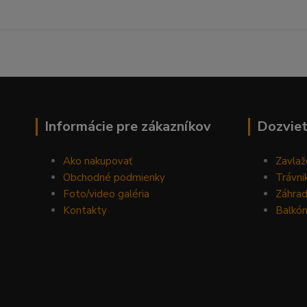
------------------------------------------------------------------
Informácie pre zákazníkov
Dozviet
Ako nakupovať
Zavlaž
Obchodné podmienky
Trávni
Foto/video galéria
Záhra
Kontakty
Balkón