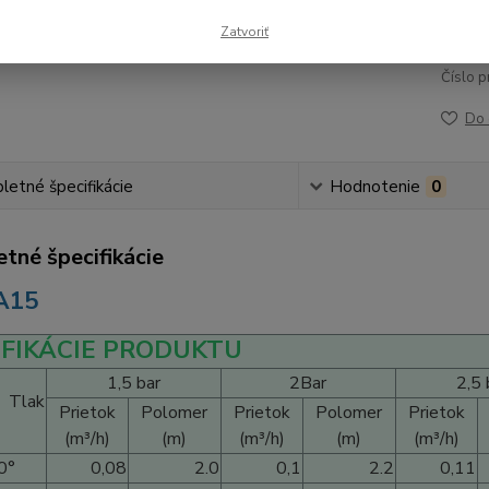
0,77
Zatvoriť
Číslo p
Do 
etné špecifikácie
Hodnotenie
0
tné špecifikácie
A15
IFIKÁCIE PRODUKTU
1,5 bar
2Bar
2,5 
Tlak
Prietok
Polomer
Prietok
Polomer
Prietok
(m³/h)
(m)
(m³/h)
(m)
(m³/h)
0°
0,08
2.0
0,1
2.2
0,11