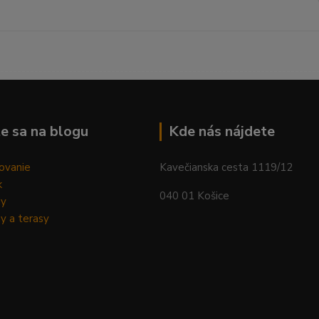
--------------------------------------------------------------------------
e sa na blogu
Kde nás nájdete
ovanie
Kavečianska cesta 1119/12
k
040 01 Košice
dy
y a terasy