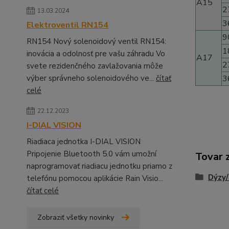
A15
2
13.03.2024
3
Elektroventil RN154
9
RN154 Nový solenoidový ventil RN154:
1
inovácia a odolnosť pre vašu záhradu Vo
A17
2
svete rezidenčného zavlažovania môže
výber správneho solenoidového ve...
čítať
3
celé
22.12.2023
I-DIAL VISION
Riadiaca jednotka I-DIAL VISION
Pripojenie Bluetooth 5.0 vám umožní
Tovar 
naprogramovať riadiacu jednotku priamo z
Dýzy/
telefónu pomocou aplikácie Rain Visio...
čítať celé
Zobraziť všetky novinky