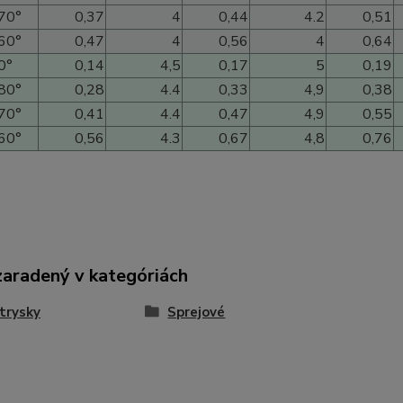
70°
0,37
4
0,44
4.2
0,51
60°
0,47
4
0,56
4
0,64
0°
0,14
4,5
0,17
5
0,19
80°
0,28
4.4
0,33
4,9
0,38
70°
0,41
4.4
0,47
4,9
0,55
60°
0,56
4.3
0,67
4,8
0,76
zaradený v kategóriách
trysky
Sprejové