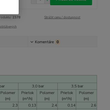
 €
bez DPH
roduktu:
2378
Strážiť cenu / dostupnosť
obľúbených
Komentáre
0
bar
3,0 bar
3,5 bar
Polomer
Prietok
Polomer
Prietok
Polomer
(m)
(m³/h)
(m)
(m³/h)
(m)
2.3
0,13
2.4
0,14
2.6