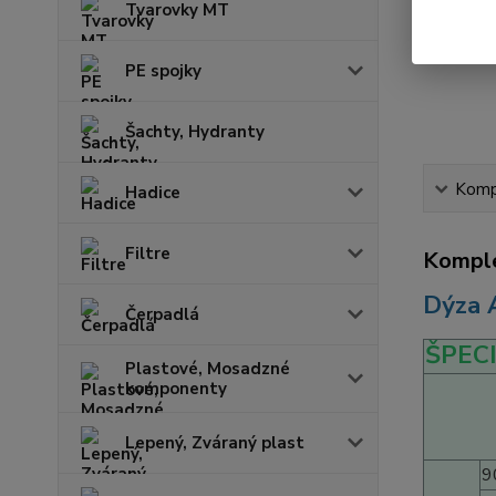
Tvarovky MT
PE spojky
Šachty, Hydranty
Kompl
Hadice
Filtre
Komple
Dýza 
Čerpadlá
ŠPEC
Plastové, Mosadzné
komponenty
Lepený, Zváraný plast
9