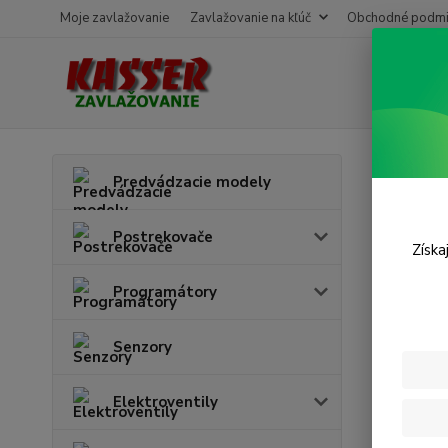
Moje zavlažovanie
Zavlažovanie na kľúč
Obchodné podmi
Úvod
Predvádzacie modely
Dýz
Postrekovače
Získa
Programátory
Senzory
Elektroventily