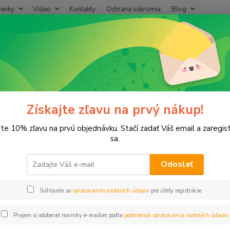
enky
Video
Kontakty
Ochrana súkromia
Blog
Neviet
Hľadať
+421
(Po-Pi
Dýza A15
a A15
Získajte zľavu na prvý nákup!
jte 10% zľavu na prvú objednávku. Stačí zadať Váš email a zaregis
sa.
Dýza 
Odoslať
Dos
Súhlasím so
spracovaním osobných údajov
pre účely registrácie.
Prajem si odoberať novinky e-mailom podľa
podmienok spracovania osobných údajov
.
0,