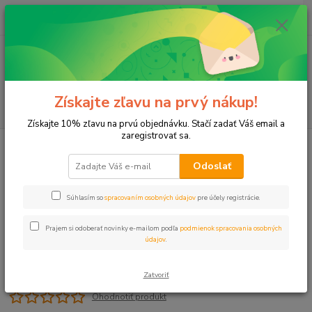
0
ks
+421 911 131 807
EUR
za
0 €
(Po-Pia, 8-17 hod.)
Menu
Získajte zľavu na prvý nákup!
Hľadať
Získajte 10% zľavu na prvú objednávku. Stačí zadať Váš email a
zaregistrovať sa.
Úvod
Záhradný program
Vozík RN metal ROBUST 50
Odoslať
Vozík RN metal ROBUST 50
Súhlasím so
spracovaním osobných údajov
pre účely registrácie.
Prajem si odoberať novinky e-mailom podľa
podmienok spracovania osobných
údajov
.
Zatvoriť
Ohodnotiť produkt