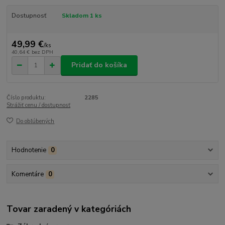
Dostupnosť
Skladom 1 ks
49,99 €
/
ks
40,64 €
bez DPH
Pridať do košíka
Číslo produktu:
2285
Strážiť cenu / dostupnosť
Do obľúbených
Hodnotenie
0
Komentáre
0
Tovar zaradený v kategóriách